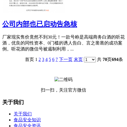
公司内部也已启动告急核
厂家现实售价竟然不到30元！一款号称是高端商务白酒的听花
酒，优良的同性资本、0门槛的诱人告白、言之凿凿的成功案
例。听花酒的微信号被遏制利用，...
首页 1
2
3
4
5
6
7
下一页
末页
共
70
页
694
条
扫一扫，关注官方微信
关于我们
关于我们
食品安全知识
食品安全资讯