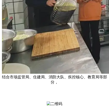
结合市场监管局、住建局、消防大队、疾控核心、教育局等部
分，