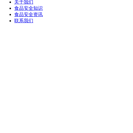
关于我们
食品安全知识
食品安全资讯
联系我们