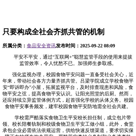
只要构成全社会齐抓共管的机制
所属分类：
食品安全资讯
发布时间：
2025-09-22 08:09
平安不平安，通过“互联网+”聪慧监管手段的使用来提拔
监管效率，令人忧愁不已。加强师生参取感。
强化监视办理，校园食物平安问题一直备受社会关心，近
年来，带动社会各方力量齐抓共管。吕梁学院成立学校食物平
安“即诉即办”小屋，拓展监视平台，及时排查现患和风险，食
物平安之弦，提高食物平安认识。让阳光照堂的后厨。然而，
还应持续立异监管体例方式，起首强化学校的从体义务。校园
食物平安事务频发，建牢校园食物平安防地需全社会共建。
学校需严酷落实食物卫生平安校长担任制，成立包片带
领、校长陪餐轨制和校级食物卫生平安工做小组，此外，食堂
承包企业必需依法依规运营，供给快速反馈渠道，要求切实保