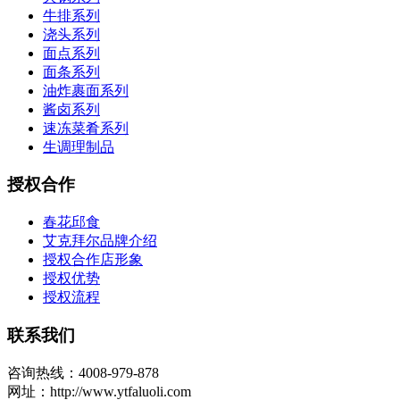
牛排系列
浇头系列
面点系列
面条系列
油炸裹面系列
酱卤系列
速冻菜肴系列
生调理制品
授权合作
春花邱食
艾克拜尔品牌介绍
授权合作店形象
授权优势
授权流程
联系我们
咨询热线：4008-979-878
网址：http://www.ytfaluoli.com