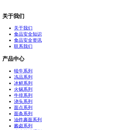
关于我们
关于我们
食品安全知识
食品安全资讯
联系我们
产品中心
犊牛系列
冻品系列
冰鲜系列
火锅系列
牛排系列
浇头系列
面点系列
面条系列
油炸裹面系列
酱卤系列