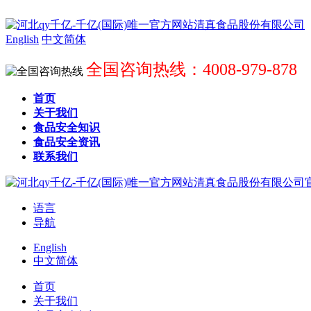
English
中文简体
全国咨询热线：4008-979-878
首页
关于我们
食品安全知识
食品安全资讯
联系我们
语言
导航
English
中文简体
首页
关于我们