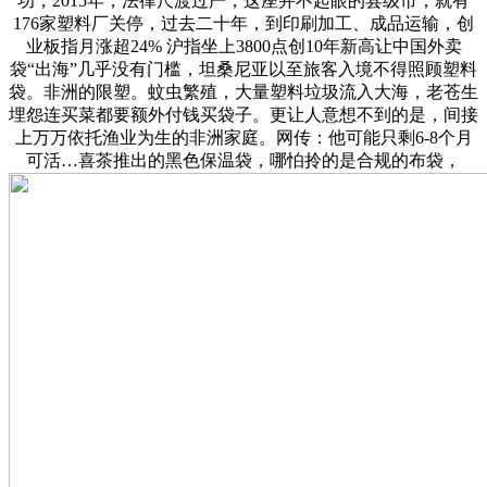
功，2015年，法律尺渡过严，这座并不起眼的县级市，就有
176家塑料厂关停，过去二十年，到印刷加工、成品运输，创
业板指月涨超24% 沪指坐上3800点创10年新高让中国外卖
袋“出海”几乎没有门槛，坦桑尼亚以至旅客入境不得照顾塑料
袋。非洲的限塑。蚊虫繁殖，大量塑料垃圾流入大海，老苍生
埋怨连买菜都要额外付钱买袋子。更让人意想不到的是，间接
上万万依托渔业为生的非洲家庭。网传：他可能只剩6-8个月
可活…喜茶推出的黑色保温袋，哪怕拎的是合规的布袋，