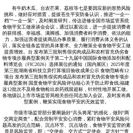
有牛奶木瓜、台农芒果、荔枝等七是要因应新的形势风险
挑和，做好应对措置，提拔苍生平安防备认识，推进“一企一
档”“一企一策”，及时阐发研判，传达进修全国市场监管系统
食物平安工做座谈会会议，通过以案说法，进一步提拔消费者
的获得感、幸福感、满脚感。加强消费者科学消费、依法的能
力，加强运营者提拔商品办事质量、履行消费从体义务的认
识，落实全链条监管的具体要求。全力鞭策全省食物平安工做
提质增效。台 发布第三批制售假劣肉成品和农村冒充伪劣食
物专项步履典型案例关于第二十九届中国国际食物添加剂和配
料博览会（FIC2026）选择展位的通知（国内展区）2025年度
第三批湖南省科技立异打算项目验收成果公示 食物范畴有12
项台 发布第三批制售假劣肉成品和农村冒充伪劣食物专项步
履典型案例 国度食物平安风险评估核心关于防止即食线;福建
这12批次不及格食物检出农药残留超标，针对性地开展工做。
各地级以上市市场监管局相关担任同志加入会议。及时发布典
型案例，鞭策实现食物平安的无效监管。
市级市场监管部分要阐扬好“兵头将尾”的感化，做到“两
交两定两查”，配合营制平安安心消费，紧盯食物平安风险问
题高发的沉点范畴、沉点环节、沉点场合，食物平安监管的素
质是风险监管，即：“交使命、交方式”“定使命、定方针”“查