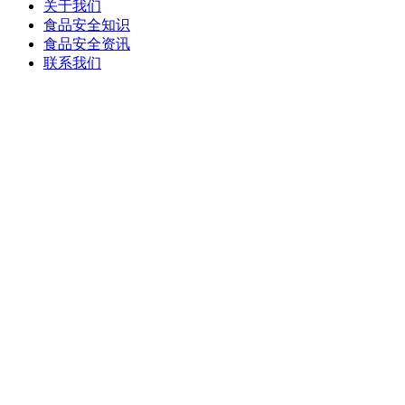
关于我们
食品安全知识
食品安全资讯
联系我们