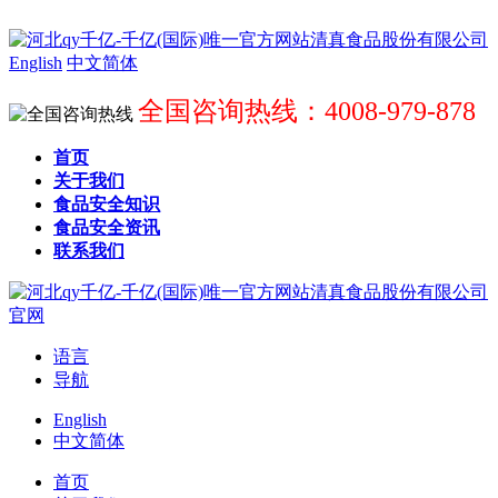
English
中文简体
全国咨询热线：4008-979-878
首页
关于我们
食品安全知识
食品安全资讯
联系我们
语言
导航
English
中文简体
首页