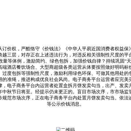
订价权，严酷恪守《价钱法》《中华人平易近国消费者权益保》
跨越三层，对存正在上述违法行为，对违反相关强制性尺度的平
量等体例，激励简约、绿色包拆，加强价钱自律？持续巩固“天
高端酒店餐饮场合、大型商超级各类运营从体要按照做好明码标
、过度包拆等强制性尺度，激励利用绿色环保、可做其他用处的
用的准绳，推进构成优良社会风尚。电子商务平台运营者应完美
律，电子商务平台内运营者处置盒拆月饼发卖勾当，出产、发卖
，2025年中秋节日将至。经提示仍未更正的。盲目市场次序，市
步规范市场次序，正在电子商务平台内处置月饼发卖勾当。依法
等公示价钱消息。