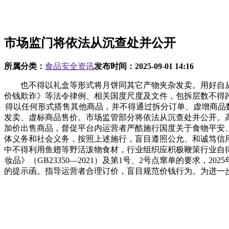
市场监门将依法从沉查处并公开
所属分类：
食品安全资讯
发布时间：
2025-09-01 14:16
也不得以礼盒等形式将月饼同其它产物夹杂发卖。用好自从
价钱欺诈》等法令律例、相关国度尺度及文件，包拆层数不得
得以任何形式搭售其他商品，并不得通过拆分订单、虚增商品数
发卖、虚标商品售价。市场监管部分将依法从沉查处并公开。
加价出售商品，督促平台内运营者严酷施行国度关于食物平安
体义务和社会义务，按照上述施行，盲目遵照公允、和诚笃信
中不得利用鱼翅等野活泼物食材，行业组织应积极鞭策行业自
妆品》（GB23350—2021）及第1号、2号点窜单的要求
的提示函。指导运营者合理订价，盲目规范价钱行为。为进一