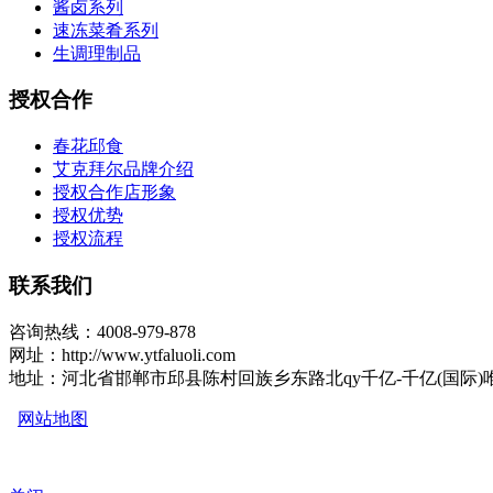
酱卤系列
速冻菜肴系列
生调理制品
授权合作
春花邱食
艾克拜尔品牌介绍
授权合作店形象
授权优势
授权流程
联系我们
咨询热线：4008-979-878
网址：http://www.ytfaluoli.com
地址：河北省邯郸市邱县陈村回族乡东路北qy千亿-千亿(国际
网站地图