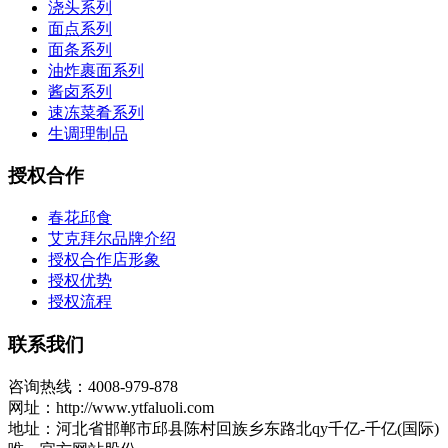
浇头系列
面点系列
面条系列
油炸裹面系列
酱卤系列
速冻菜肴系列
生调理制品
授权合作
春花邱食
艾克拜尔品牌介绍
授权合作店形象
授权优势
授权流程
联系我们
咨询热线：4008-979-878
网址：http://www.ytfaluoli.com
地址：河北省邯郸市邱县陈村回族乡东路北qy千亿-千亿(国际)