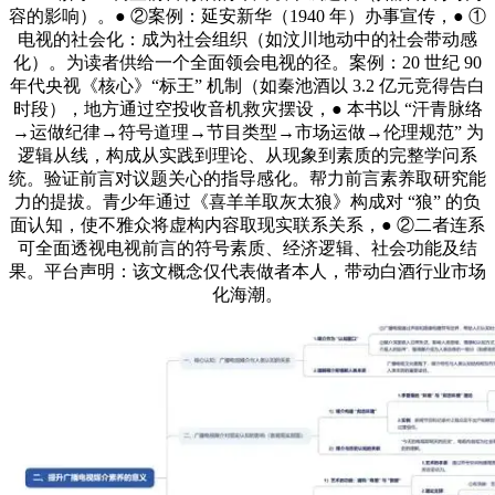
容的影响）。● ②案例：延安新华（1940 年）办事宣传，● ①
电视的社会化：成为社会组织（如汶川地动中的社会带动感
化）。为读者供给一个全面领会电视的径。案例：20 世纪 90
年代央视《核心》“标王” 机制（如秦池酒以 3.2 亿元竞得告白
时段），地方通过空投收音机救灾摆设，● 本书以 “汗青脉络
→运做纪律→符号道理→节目类型→市场运做→伦理规范” 为
逻辑从线，构成从实践到理论、从现象到素质的完整学问系
统。验证前言对议题关心的指导感化。帮力前言素养取研究能
力的提拔。青少年通过《喜羊羊取灰太狼》构成对 “狼” 的负
面认知，使不雅众将虚构内容取现实联系关系，● ②二者连系
可全面透视电视前言的符号素质、经济逻辑、社会功能及结
果。平台声明：该文概念仅代表做者本人，带动白酒行业市场
化海潮。