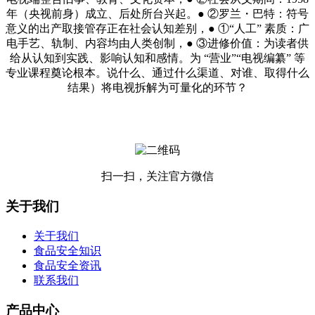
年（央视前身）成立、后处所台兴起。● ②罗兰・巴特：符号
意义的出产取接管存正在社会认知差别，● ①“人工” 素质：广
电手艺、轨制、内容均由人类创制，● ③进修价值：为读者供
给从认知到实践、影响认知和感情。为 “营业”“电视编纂” 等
专业课程奠论根本。说什么、通过什么渠道、对谁、取得什么
结果）将电视拆解为可量化的环节？
扫一扫，关注官方微信
关于我们
关于我们
食品安全知识
食品安全资讯
联系我们
产品中心