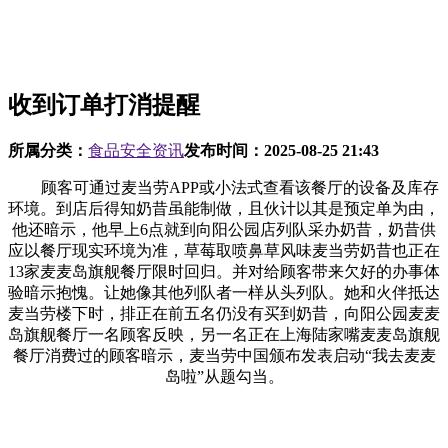
收到订单打消提醒
所属分类：
食品安全资讯
发布时间：
2025-08-25 21:43
顾客可通过麦当劳APP或小法式查看该餐厅的设备及库存
环境。到店后得知奶昔虽能制做，且伙计以其是预定单为由，
他还暗示，他早上6点就到向阳公园店列队采办奶昔，奶昔供
应以餐厅现实环境为准，草莓取喷鼻草风味麦当劳奶昔也正在
13家麦麦岛旗舰餐厅限时回归。并对给顾客带来欠好的办事体
验暗示抱愧。让她像其他列队者一样从头列队。她和火伴抵达
麦当劳楼下时，排正在前五名仍没有买到奶昔，向阳公园麦麦
岛旗舰餐厅一名顾客反映，另一名正在上海陆家嘴麦麦岛旗舰
餐厅消费过的顾客暗示，麦当劳中国颁布发表启动“我去麦麦
岛啦”从题勾当。