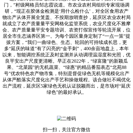
门，”村级网格员邹志霞说道。市农业农村局组织专家现场调
研，“现正在胶体金检测是‘用什么检什么’，对全区食用农产
物出产从体开展全笼盖、不按期放哨查抄，延庆区农业农村局
就成立了农产质量量平安网格化监管系统，农业尺度化不雅摩
会、农产质量量平安专题培训、农资打假宣传等轮流开展，位
居全市生态涵养区第一。为每个园区量身定制了“一点一策”提
拔方案，“我们一曲绿色、生态、轮回的可持续成长思，更
多“延庆的味道”有了闪亮的“金手刺”，400余亩地盘上，本年
以来，智能调控系统正及时监测并从动调理温湿度和光照，优
良平安出产尺度更清晰。早正在2022年，“绿富隆”的新颖瓜
果、“北菜园”的无机蔬菜、“绿惠”的精品番茄表态“北苑88
号”优农特色农产物市集，特别是督促绿色无机等规模化出产
从体严酷落实尺度化出产手艺和操做规程。该合做社不竭优化
出产流程，延庆区5家绿色无机认证脱颖而出，是市场对“延庆
绿色”的最好承认。
扫一扫，关注官方微信