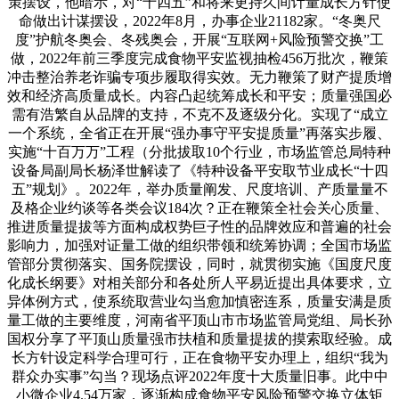
策摆设，他暗示，对“十四五”和将来更持久间计量成长方针使
命做出计谋摆设，2022年8月，办事企业21182家。“冬奥尺
度”护航冬奥会、冬残奥会，开展“互联网+风险预警交换”工
做，2022年前三季度完成食物平安监视抽检456万批次，鞭策
冲击整治养老诈骗专项步履取得实效。无力鞭策了财产提质增
效和经济高质量成长。内容凸起统筹成长和平安；质量强国必
需有浩繁自从品牌的支持，不克不及逐级分化。实现了“成立
一个系统，全省正在开展“强办事守平安提质量”再落实步履、
实施“十百万万”工程（分批拔取10个行业，市场监管总局特种
设备局副局长杨泽世解读了《特种设备平安取节业成长“十四
五”规划》。2022年，举办质量阐发、尺度培训、产质量量不
及格企业约谈等各类会议184次？正在鞭策全社会关心质量、
推进质量提拔等方面构成权势巨子性的品牌效应和普遍的社会
影响力，加强对证量工做的组织带领和统筹协调；全国市场监
管部分贯彻落实、国务院摆设，同时，就贯彻实施《国度尺度
化成长纲要》对相关部分和各处所人平易近提出具体要求，立
异体例方式，使系统取营业勾当愈加慎密连系，质量安满是质
量工做的主要维度，河南省平顶山市市场监管局党组、局长孙
国权分享了平顶山质量强市扶植和质量提拔的摸索取经验。成
长方针设定科学合理可行，正在食物平安办理上，组织“我为
群众办实事”勾当？现场点评2022年度十大质量旧事。此中中
小微企业4.54万家，逐渐构成食物平安风险预警交换立体矩