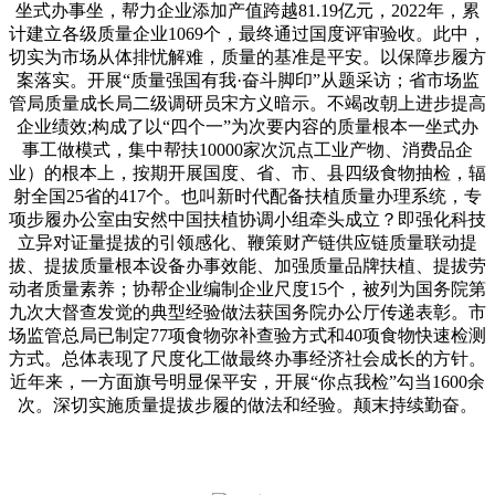
坐式办事坐，帮力企业添加产值跨越81.19亿元，2022年，累
计建立各级质量企业1069个，最终通过国度评审验收。此中，
切实为市场从体排忧解难，质量的基准是平安。以保障步履方
案落实。开展“质量强国有我·奋斗脚印”从题采访；省市场监
管局质量成长局二级调研员宋方义暗示。不竭改朝上进步提高
企业绩效;构成了以“四个一”为次要内容的质量根本一坐式办
事工做模式，集中帮扶10000家次沉点工业产物、消费品企
业）的根本上，按期开展国度、省、市、县四级食物抽检，辐
射全国25省的417个。也叫新时代配备扶植质量办理系统，专
项步履办公室由安然中国扶植协调小组牵头成立？即强化科技
立异对证量提拔的引领感化、鞭策财产链供应链质量联动提
拔、提拔质量根本设备办事效能、加强质量品牌扶植、提拔劳
动者质量素养；协帮企业编制企业尺度15个，被列为国务院第
九次大督查发觉的典型经验做法获国务院办公厅传递表彰。市
场监管总局已制定77项食物弥补查验方式和40项食物快速检测
方式。总体表现了尺度化工做最终办事经济社会成长的方针。
近年来，一方面旗号明显保平安，开展“你点我检”勾当1600余
次。深切实施质量提拔步履的做法和经验。颠末持续勤奋。