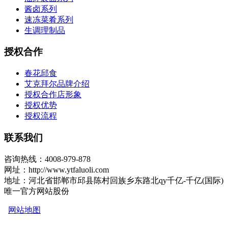
酱卤系列
速冻菜肴系列
生调理制品
授权合作
春花邱食
艾克拜尔品牌介绍
授权合作店形象
授权优势
授权流程
联系我们
咨询热线：4008-979-878
网址：http://www.ytfaluoli.com
地址：河北省邯郸市邱县陈村回族乡东路北qy千亿-千亿(国际)
唯一官方网站股份
网站地图