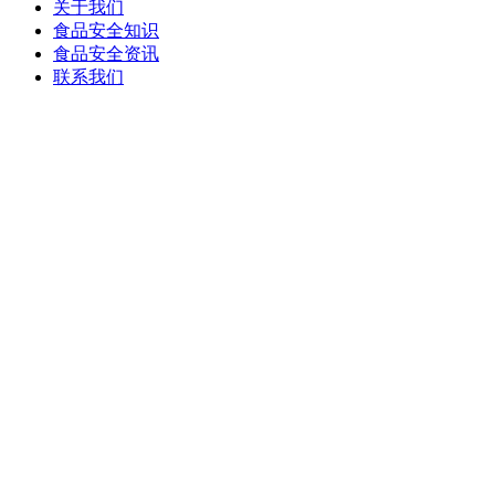
关于我们
食品安全知识
食品安全资讯
联系我们