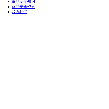
食品安全知识
食品安全资讯
联系我们