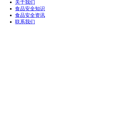
关于我们
食品安全知识
食品安全资讯
联系我们