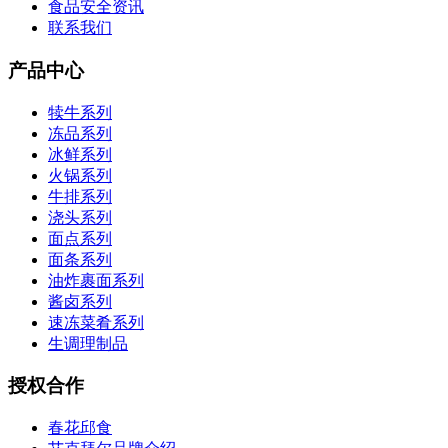
食品安全资讯
联系我们
产品中心
犊牛系列
冻品系列
冰鲜系列
火锅系列
牛排系列
浇头系列
面点系列
面条系列
油炸裹面系列
酱卤系列
速冻菜肴系列
生调理制品
授权合作
春花邱食