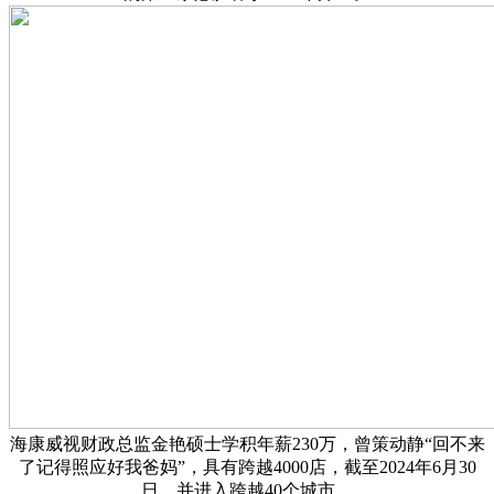
海康威视财政总监金艳硕士学积年薪230万，曾策动静“回不来
了记得照应好我爸妈”，具有跨越4000店，截至2024年6月30
日，并进入跨越40个城市。