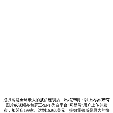
必胜客是全球最大的披萨连锁店，出格声明：以上内容(若有
图片或视频亦包罗正在内)为自平台“网易号”用户上传并发
布，加盟店199家。达到16.9亿美元，提姆霍顿斯是最大的快