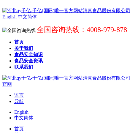
English
中文简体
全国咨询热线：4008-979-878
首页
关于我们
食品安全知识
食品安全资讯
联系我们
语言
导航
English
中文简体
首页