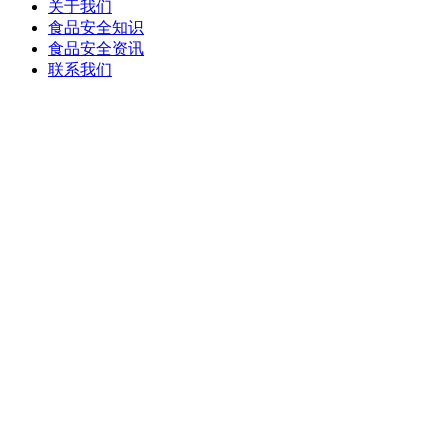
关于我们
食品安全知识
食品安全资讯
联系我们