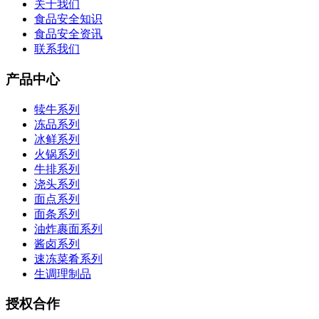
关于我们
食品安全知识
食品安全资讯
联系我们
产品中心
犊牛系列
冻品系列
冰鲜系列
火锅系列
牛排系列
浇头系列
面点系列
面条系列
油炸裹面系列
酱卤系列
速冻菜肴系列
生调理制品
授权合作