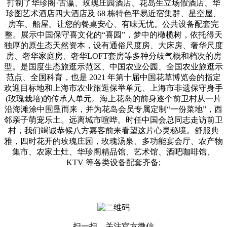
打制了华珍阁·古瀛、玫瑰庄园酒店、花岛生立场假酒店、华
珍图艺术酒店四大酒店及 68 栋特色平易近宿集群、星空屋、
房车、船屋。让您的餐桌安心、有味无忧。公共设备配套完
整。展示中国保守喜文化的“喜园”，梦中的橄榄树，依托得天
独厚的原生态天然资本，设有通俗尺度房、大床房、奢华尺度
房、奢华家庭房、奢华LOFT套房等多种分歧气概和档次的房
型。是国度生态旅逛示范区、中国农业公园、全国农业旅逛示
范点、全国科育，也是 2021 年第十届中国花草博览会的指定
欢迎目标地和上海市农业旅逛保举单元、上海市非遗保守身手
(玫瑰栽培)的传承人单元。海上花岛的前身逐个前卫村从一片
沿海滩涂中围垦而来，并为花岛会员专属定制“一份菜地”，西
邻亲子萌宠乐土。远离城市喧哗。时任中国会总同志走访前卫
村，我们竭诚恭候八方嘉客前来看望这片心灵秘境。舒服典
雅，四时花开的玫瑰庄园，玫瑰汤泉、多功能宴会厅、农产物
集市、农家土灶、华珍阁精品馆、艺术馆、酒吧咖啡馆、
KTV 等各类设备配套齐备;
扫一扫，关注官方微信