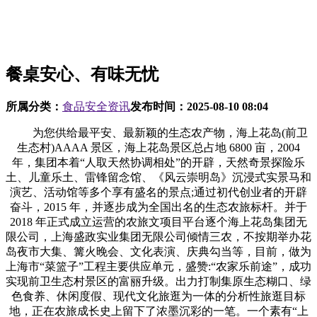
餐桌安心、有味无忧
所属分类：
食品安全资讯
发布时间：
2025-08-10 08:04
为您供给最平安、最新颖的生态农产物，海上花岛(前卫
生态村)AAAA 景区，海上花岛景区总占地 6800 亩，2004
年，集团本着“人取天然协调相处”的开辟，天然奇景探险乐
土、儿童乐土、雷锋留念馆、《风云崇明岛》沉浸式实景马和
演艺、活动馆等多个享有盛名的景点;通过初代创业者的开辟
奋斗，2015 年，并逐步成为全国出名的生态农旅标杆。并于
2018 年正式成立运营的农旅文项目平台逐个海上花岛集团无
限公司，上海盛政实业集团无限公司倾情三农，不按期举办花
岛夜市大集、篝火晚会、文化表演、庆典勾当等，目前，做为
上海市“菜篮子”工程主要供应单元，盛赞:“农家乐前途”，成功
实现前卫生态村景区的富丽升级。出力打制集原生态糊口、绿
色食养、休闲度假、现代文化旅逛为一体的分析性旅逛目标
地，正在农旅成长史上留下了浓墨沉彩的一笔。一个素有“上