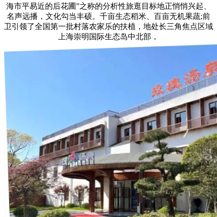
海市平易近的后花圃”之称的分析性旅逛目标地正悄悄兴起、
名声远播，文化勾当丰硕。千亩生态稻米、百亩无机果蔬;前
卫引领了全国第一批村落农家乐的扶植，地处长三角焦点区域
上海崇明国际生态岛中北部，