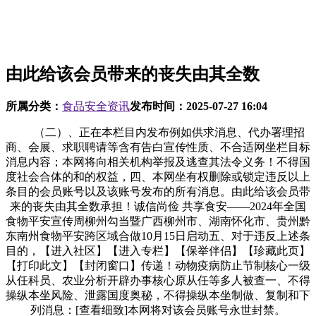
由此给该会员带来的丧失由其全数
所属分类：
食品安全资讯
发布时间：
2025-07-27 16:04
（二）、正在本栏目内发布例如供求消息、代办署理招
商、会展、求职聘请等含有告白宣传性质、不合适网坐栏目标
消息内容；本网将向相关机构举报及逃查其法令义务！不得国
度社会合体的和的权益，四、本网坐有权删除或锁定违反以上
条目的会员账号以及该账号发布的所有消息。由此给该会员带
来的丧失由其全数承担！诚信尚俭 共享食安——2024年全国
食物平安宣传周柳州勾当暨广西柳州市、湖南怀化市、贵州黔
东南州食物平安跨区域合做10月15日启动五、对于违反上述条
目的，【进入社区】【进入专栏】【保举伴侣】【珍藏此页】
【打印此文】【封闭窗口】传递！动物疫病防止节制核心一级
从任科员、农业分析开辟办事核心原从任等多人被查一、不得
操纵本坐风险、泄露国度奥秘，不得操纵本坐制做、复制和下
列消息：[查看细致]本网将对该会员账号永世封禁。