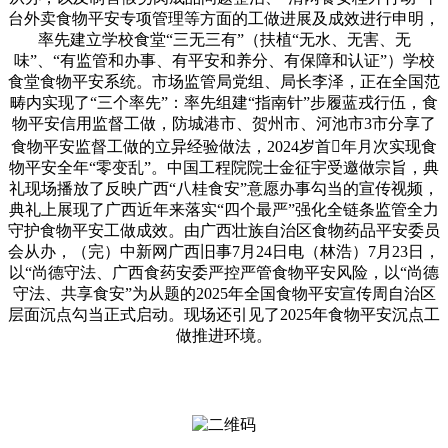
台外卖食物平安专项管理等方面的工做进展及成效进行申明，
率先建立学校食堂“三无三有”（扶植“无水、无害、无
味”、“有监管和办事、有平安和养分、有保障和认证”）学校
食堂食物平安系统。市场监管局党组、局长李泽，正在全国范
畴内实现了“三个率先”：率先组建“指南针”步履蓝戎行伍，食
物平安信用监督工做，防城港市、贺州市、河池市3市分享了
食物平安监督工做的立异经验做法，2024岁首年月次实现食
物平安全年“零变乱”。中国工程院院士金征宇受邀做宗旨，典
礼现场播放了反映广西“八桂食安”意愿办事勾当的宣传视频，
典礼上展现了广西近年来落实“四个最严”强化全链条监管全力
守护食物平安工做成效。由广西壮族自治区食物药品平安委员
会从办，（完）中新网广西旧事7月24日电（林浩）7月23日，
以“尚德守法、广西食药安委严控严管食物平安风险，以“尚德
守法、共享食安”为从题的2025年全国食物平安宣传周自治区
层面沉点勾当正式启动。现场还引见了2025年食物平安沉点工
做推进环境。