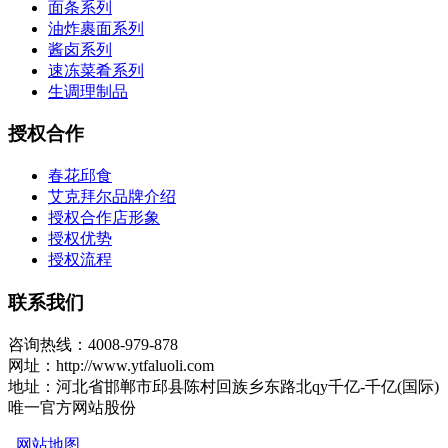
面条系列
油炸裹面系列
酱卤系列
速冻菜肴系列
生调理制品
授权合作
春花邱食
艾克拜尔品牌介绍
授权合作店形象
授权优势
授权流程
联系我们
咨询热线：4008-979-878
网址：http://www.ytfaluoli.com
地址：河北省邯郸市邱县陈村回族乡东路北qy千亿-千亿(国际)
唯一官方网站股份
网站地图