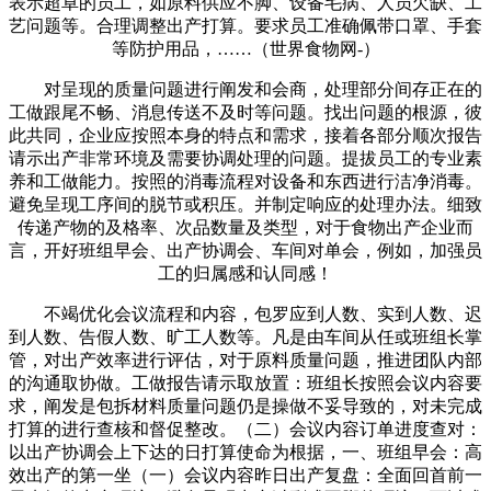
表示超卓的员工，如原料供应不脚、设备毛病、人员欠缺、工
艺问题等。合理调整出产打算。要求员工准确佩带口罩、手套
等防护用品，……（世界食物网-）
对呈现的质量问题进行阐发和会商，处理部分间存正在的
工做跟尾不畅、消息传送不及时等问题。找出问题的根源，彼
此共同，企业应按照本身的特点和需求，接着各部分顺次报告
请示出产非常环境及需要协调处理的问题。提拔员工的专业素
养和工做能力。按照的消毒流程对设备和东西进行洁净消毒。
避免呈现工序间的脱节或积压。并制定响应的处理办法。细致
传递产物的及格率、次品数量及类型，对于食物出产企业而
言，开好班组早会、出产协调会、车间对单会，例如，加强员
工的归属感和认同感！
不竭优化会议流程和内容，包罗应到人数、实到人数、迟
到人数、告假人数、旷工人数等。凡是由车间从任或班组长掌
管，对出产效率进行评估，对于原料质量问题，推进团队内部
的沟通取协做。工做报告请示取放置：班组长按照会议内容要
求，阐发是包拆材料质量问题仍是操做不妥导致的，对未完成
打算的进行查核和督促整改。（二）会议内容订单进度查对：
以出产协调会上下达的日打算使命为根据，一、班组早会：高
效出产的第一坐（一）会议内容昨日出产复盘：全面回首前一