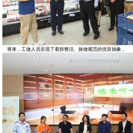
将来，工做人员呈现了着拆整洁、操做规范的优良抽象，