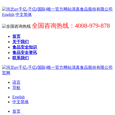
English
中文简体
全国咨询热线：4008-979-878
首页
关于我们
食品安全知识
食品安全资讯
联系我们
语言
导航
English
中文简体
首页