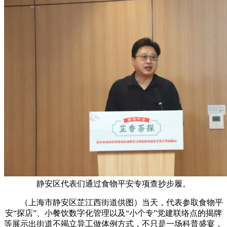
静安区代表们通过食物平安专项查抄步履。
（上海市静安区芷江西街道供图）当天，代表参取食物平
安“探店”、小餐饮数字化管理以及“小个专”党建联络点的揭牌
等展示出街道不竭立异工做体例方式，不只是一场科普盛宴，