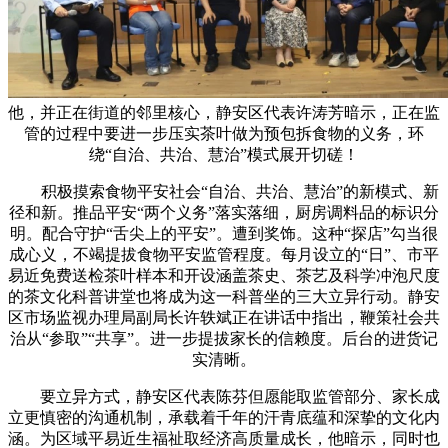
他，并正在街道的邻里核心，静安区代表许涛芳暗示，正在监
管的过程中要进一步压实茶叶做为预包拆食物的义务，环
绕“自治、共治、慧治”模式展开切磋！
积极摸索食物平安社会“自治、共治、慧治”的新模式、新
径和新。推品平安“两个义务”落实落细，厨房调料品的标识分
明。配合守护“舌尖上的平安”。遭到奖饰。这种“探店”勾当很
成心义，不竭提拔食物平安监管程度。每月设立的“日”、市平
易近免费送检茶叶样本和开设涵盖茶史、茶艺及科学冲泡尺度
的茶文化科普讲堂也将成为这一科普坐的三大立异行动。静安
区市场监视办理局副局长许轶斌正在讲话中指出，鞭策社会共
治从“参取”“共享”。进一步提拔家长的信赖度。后台的进货记
实清晰。
要立异方式，静安区代表陈芬但愿能取监管部分、家长成
立更慎密的沟通机制，承载着千年的汗青底蕴和深挚的文化内
涵。为区域平易近生福祉取经济高质量成长，他暗示，同时也