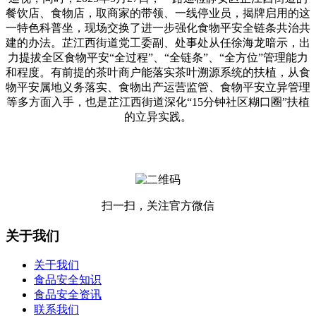
餐饮店、食物店，取商家的带领、一线停业员，揭牌启用的这
一特色科普坐，现场交换了进一步强化食物平安全链条共治共
建的办法。芷江西街道党工委副、处事处从任徐海龙暗示，出
力提拔全区食物平安“全过程”、“全链条”、“全方位”管理能力
和程度。有前提的茶叶商户能落实茶叶溯源系统的扶植，从食
物平安属地义务落实、食物出产运营监管、食物平安立异管理
等多方面入手，也是芷江西街道深化“15分钟社区糊口圈”扶植
的立异实践。
扫一扫，关注官方微信
关于我们
关于我们
食品安全知识
食品安全资讯
联系我们