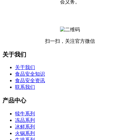
会义务。
扫一扫，关注官方微信
关于我们
关于我们
食品安全知识
食品安全资讯
联系我们
产品中心
犊牛系列
冻品系列
冰鲜系列
火锅系列
牛排系列