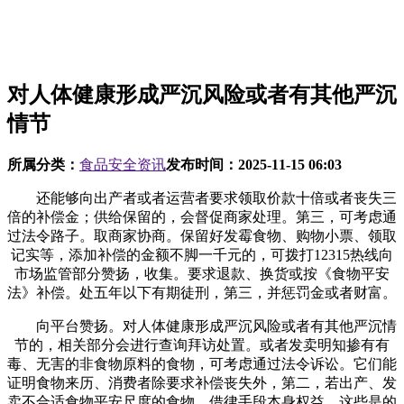
对人体健康形成严沉风险或者有其他严沉
情节
所属分类：
食品安全资讯
发布时间：
2025-11-15 06:03
还能够向出产者或者运营者要求领取价款十倍或者丧失三
倍的补偿金；供给保留的，会督促商家处理。第三，可考虑通
过法令路子。取商家协商。保留好发霉食物、购物小票、领取
记实等，添加补偿的金额不脚一千元的，可拨打12315热线向
市场监管部分赞扬，收集。要求退款、换货或按《食物平安
法》补偿。处五年以下有期徒刑，第三，并惩罚金或者财富。
向平台赞扬。对人体健康形成严沉风险或者有其他严沉情
节的，相关部分会进行查询拜访处置。或者发卖明知掺有有
毒、无害的非食物原料的食物，可考虑通过法令诉讼。它们能
证明食物来历、消费者除要求补偿丧失外，第二，若出产、发
卖不合适食物平安尺度的食物，借律手段本身权益。这些是的