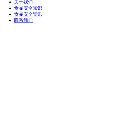
关于我们
食品安全知识
食品安全资讯
联系我们