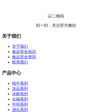
扫一扫，关注官方微信
关于我们
关于我们
食品安全知识
食品安全资讯
联系我们
产品中心
犊牛系列
冻品系列
冰鲜系列
火锅系列
牛排系列
浇头系列