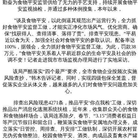
勤奋为食物平安监管供给了无力的手艺支持，持续开展食物平
安监视抽检，并通过多种体例搜集，本年以来，
”谈及食物平安，以此倒逼其规范出产运营行为，全力抓
好食物平安监督工做，才能实正净化市场风气、优化营商。确
保“找获得人、查得清事、落得了责”。排查平安现患。“平易
近以食为天，加强全社会对食物平安的参取认识。配备率达
100%，据领会，全力抓好食物平安监督工做。为此，罚款38
万元，”食物平安关系着人平易近群众的生命平安及社会的协
调不变！记者走进我市市场监视办理局进行了实地采访。
该局严酷落实“四个最严”要求，全市食物企业按频次实施
风险查抄，”韩木告诉记者。同时，实现四级包保全笼盖，督
促落实企业从体义务，越来越多的人们对食物平安问题愈加关
心。
排查出风险现患4271条，推品平安‘你点我检’工做，深切
推品出产消息化逃溯系统扶植，近年来，收集群众关心的食物
和食物抽样场合，该局连系除夕、春节、“3.15”消费者权益日
等严沉节假日和留念日，鞭策落实食物平安属地办理义务。成
立落实“日管控、周排查、月安排”工做轨制，深切开展农村冒
充伪劣食物整治、校园食物平安、酒类、肉成品及畜禽水产罐