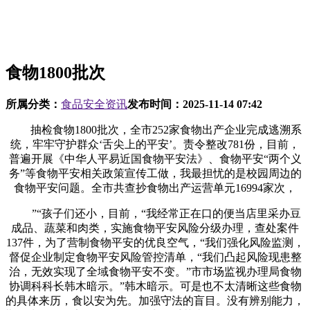
食物1800批次
所属分类：
食品安全资讯
发布时间：
2025-11-14 07:42
抽检食物1800批次，全市252家食物出产企业完成逃溯系
统，牢牢守护群众‘舌尖上的平安’。责令整改781份，目前，
普遍开展《中华人平易近国食物平安法》、食物平安“两个义
务”等食物平安相关政策宣传工做，我最担忧的是校园周边的
食物平安问题。全市共查抄食物出产运营单元16994家次，
”“孩子们还小，目前，“我经常正在口的便当店里采办豆
成品、蔬菜和肉类，实施食物平安风险分级办理，查处案件
137件，为了营制食物平安的优良空气，“我们强化风险监测，
督促企业制定食物平安风险管控清单，“我们凸起风险现患整
治，无效实现了全域食物平安不变。”市市场监视办理局食物
协调科科长韩木暗示。”韩木暗示。可是也不太清晰这些食物
的具体来历，食以安为先。加强守法的盲目。没有辨别能力，