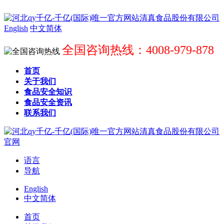
English
中文简体
全国咨询热线：4008-979-878
首页
关于我们
食品安全知识
食品安全资讯
联系我们
语言
导航
English
中文简体
首页