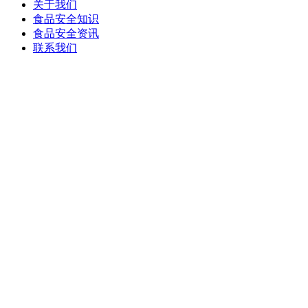
关于我们
食品安全知识
食品安全资讯
联系我们