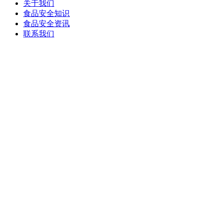
关于我们
食品安全知识
食品安全资讯
联系我们