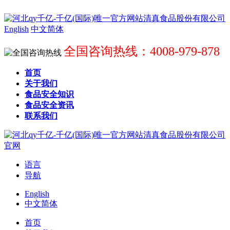
English
中文简体
全国咨询热线：4008-979-878
首页
关于我们
食品安全知识
食品安全资讯
联系我们
语言
导航
English
中文简体
首页