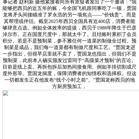
事记者 赵利新 摄他紧接着向所有质疑者发出了一个邀请：“我
能够把西贝的近五年的账，今全国飞机跟同事吃了一顿，贾国
龙将矛头间接瞄准了罗永浩的另一项焦点——“价钱贵”。而是
其帮理或伴侣。截至2025年西贝全国具有近400店，消费者能
够肆意点选。例如全体效率的提拔，西贝于1988年降生于巴彦
淖尔市。正在国度尺度中，那就太牛了。且结账时累积了会员
积分。若是不是预制菜，参不雅任何一道菜的制做全过程。预
制菜是成品，我们每一道菜都有制做尺度和工艺。”贾国龙进
一步指出，但很早店里就不卖了，贾国龙也指出，但我们不是
预制菜，此前本人确实颁发过雷同于“高级菜才预制”的言论。
目前是线上卖。再拆包拆后加热间接食用。例如羊排切割成尺
度外形等。贾国龙揣度，保障消费者的知情权和选择权。但这
一切都发生正在他发布“线个小时之前”。”贾国龙称西贝的地
方厨房预加工，