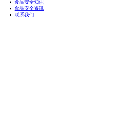
食品安全知识
食品安全资讯
联系我们