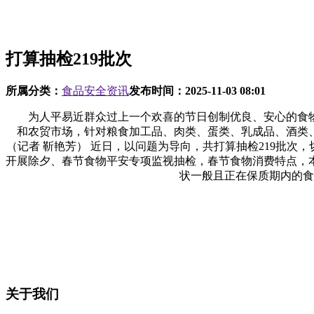
打算抽检219批次
所属分类：
食品安全资讯
发布时间：
2025-11-03 08:01
为人平易近群众过上一个欢喜的节日创制优良、安心的食物
和农贸市场，针对粮食加工品、肉类、蛋类、乳成品、酒类
（记者 靳艳芳） 近日，以问题为导向，共打算抽检219批
开展除夕、春节食物平安专项监视抽检，春节食物消费特点，
状一般且正在保质期内的食
关于我们