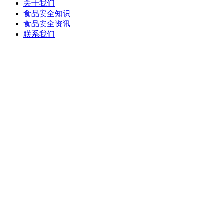
关于我们
食品安全知识
食品安全资讯
联系我们