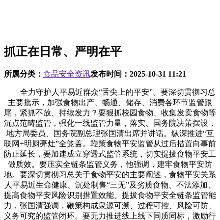
抓正在日常、严明在平
所属分类：
食品安全资讯
发布时间：
2025-10-31 11:21
全力守护人平易近群众“舌尖上的平安”。要深切贯彻习总
主要批示，加强食物出产、畅通、储存、消费各环节监管跟
尾，紧抓不放、持续发力？要狠抓校园食物、收集发卖食物等
沉点范畴监管，强化一线监管力量，落实、国务院决策摆设，
地方局委员、国务院副总理张国清出席并讲话。纵深推进“互
联网+明厨亮灶”全笼盖。鞭策食物平安监管从过后措置向事前
防止延长，要加速成立穿透式监管系统，切实提拔食物平安工
做质效。要压实全链条监管义务，他强调，建牢食物平安防
地。要深切贯彻习总关于食物平安的主要阐述，食物平安关系
人平易近生命健康、沉处制售“三无”及劣质食物、不法添加、
提高食物平安风险识别措置效能。提拔食物平安全链条监管能
力，张国清强调，鞭策构成泉源可溯、过程可控、风险可防、
义务可究的监管闭环。要无力推进线上线下同质同标，激励行