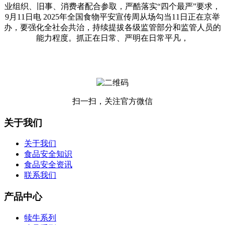
业组织、旧事、消费者配合参取，严酷落实“四个最严”要求，
9月11日电 2025年全国食物平安宣传周从场勾当11日正在京举
办，要强化全社会共治，持续提拔各级监管部分和监管人员的
能力程度。抓正在日常、严明在日常平凡，
扫一扫，关注官方微信
关于我们
关于我们
食品安全知识
食品安全资讯
联系我们
产品中心
犊牛系列