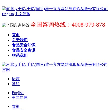
English
中文简体
全国咨询热线：4008-979-878
首页
关于我们
食品安全知识
食品安全资讯
联系我们
语言
导航
English
中文简体
首页