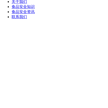
关于我们
食品安全知识
食品安全资讯
联系我们