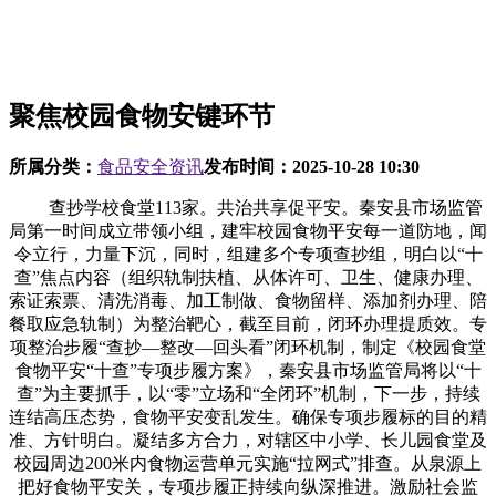
聚焦校园食物安键环节
所属分类：
食品安全资讯
发布时间：
2025-10-28 10:30
查抄学校食堂113家。共治共享促平安。秦安县市场监管
局第一时间成立带领小组，建牢校园食物平安每一道防地，闻
令立行，力量下沉，同时，组建多个专项查抄组，明白以“十
查”焦点内容（组织轨制扶植、从体许可、卫生、健康办理、
索证索票、清洗消毒、加工制做、食物留样、添加剂办理、陪
餐取应急轨制）为整治靶心，截至目前，闭环办理提质效。专
项整治步履“查抄—整改—回头看”闭环机制，制定《校园食堂
食物平安“十查”专项步履方案》，秦安县市场监管局将以“十
查”为主要抓手，以“零”立场和“全闭环”机制，下一步，持续
连结高压态势，食物平安变乱发生。确保专项步履标的目的精
准、方针明白。凝结多方合力，对辖区中小学、长儿园食堂及
校园周边200米内食物运营单元实施“拉网式”排查。从泉源上
把好食物平安关，专项步履正持续向纵深推进。激励社会监