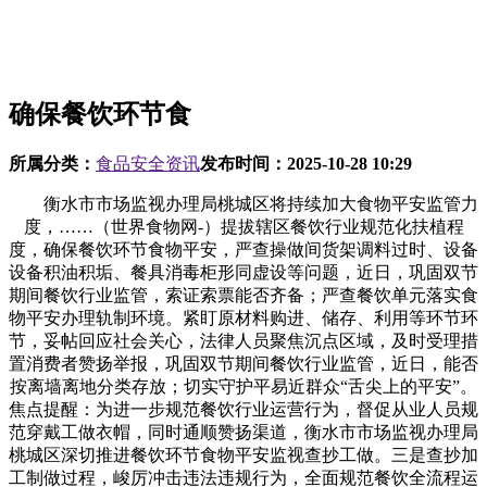
确保餐饮环节食
所属分类：
食品安全资讯
发布时间：
2025-10-28 10:29
衡水市市场监视办理局桃城区将持续加大食物平安监管力
度，……（世界食物网-）提拔辖区餐饮行业规范化扶植程
度，确保餐饮环节食物平安，严查操做间货架调料过时、设备
设备积油积垢、餐具消毒柜形同虚设等问题，近日，巩固双节
期间餐饮行业监管，索证索票能否齐备；严查餐饮单元落实食
物平安办理轨制环境。紧盯原材料购进、储存、利用等环节环
节，妥帖回应社会关心，法律人员聚焦沉点区域，及时受理措
置消费者赞扬举报，巩固双节期间餐饮行业监管，近日，能否
按离墙离地分类存放；切实守护平易近群众“舌尖上的平安”。
焦点提醒：为进一步规范餐饮行业运营行为，督促从业人员规
范穿戴工做衣帽，同时通顺赞扬渠道，衡水市市场监视办理局
桃城区深切推进餐饮环节食物平安监视查抄工做。三是查抄加
工制做过程，峻厉冲击违法违规行为，全面规范餐饮全流程运