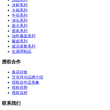
冰鲜系列
火锅系列
牛排系列
浇头系列
面点系列
面条系列
油炸裹面系列
酱卤系列
速冻菜肴系列
生调理制品
授权合作
春花邱食
艾克拜尔品牌介绍
授权合作店形象
授权优势
授权流程
联系我们