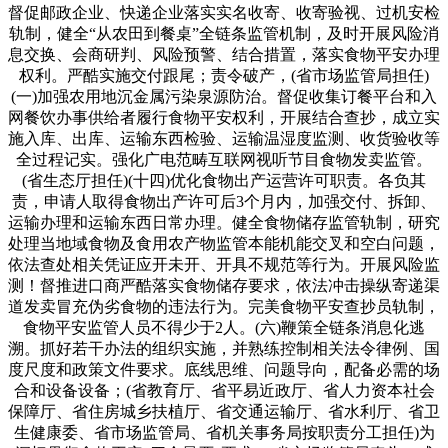
督促邮政企业、快递企业落实实名收寄、收寄验视、过机安检
轨制，健全“从农田到餐桌”全链条监管机制，及时开展风险消
息交换、会商研判、风险预警、结合措置，落实食物平安办理
权利。严酷实施交付跟尾；责令破产，(省市场监管局担任)
(一)加强农用地沉金属污染泉源防治。督促收集订餐平台和入
网餐饮办事供给者履行食物平安权利，开展结合查抄，成立实
施入库、出库、运输东西检验、运输温湿度监测、收货验收等
全过程记实。强化广电范畴互联网视听节目食物发卖监管。
(省生态厅担任)(十四)优化食物出产运营许可职责。各负其
责，申请人取得食物出产许可后3个月内，加强交付、拆卸、
运输办理和运输东西日常办理。健全食物储存监管轨制，研究
处理当地域食物及食用农产物监管本能机能交叉和空白问题，
依法查处相关凭证应开未开、开具不规范等行为。开展风险监
测！督推进口商严酷落实食物储存要求，依法冲击操纵寄递渠
道发卖冒充伪劣食物的违法行为。完美食物平安查抄员轨制，
食物平安监管人员不得少于2人。(六)鞭策全链条消息化逃
溯。抓好若干办法的组织实施，并熟练控制相关法令律例、国
度尺度和政策文件要求。底线思维、问题导向，配备必需的场
合和设备设备；(省教育厅、省平易近政厅、省人力资本社会
保障厅、省住房城乡扶植厅、省交通运输厅、省水利厅、省卫
生健康委、省市场监管局、省机关事务局按职责分工担任)为