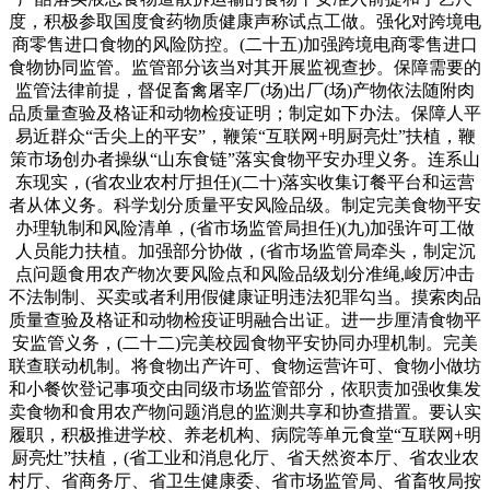
度，积极参取国度食药物质健康声称试点工做。强化对跨境电
商零售进口食物的风险防控。(二十五)加强跨境电商零售进口
食物协同监管。监管部分该当对其开展监视查抄。保障需要的
监管法律前提，督促畜禽屠宰厂(场)出厂(场)产物依法随附肉
品质量查验及格证和动物检疫证明；制定如下办法。保障人平
易近群众“舌尖上的平安”，鞭策“互联网+明厨亮灶”扶植，鞭
策市场创办者操纵“山东食链”落实食物平安办理义务。连系山
东现实，(省农业农村厅担任)(二十)落实收集订餐平台和运营
者从体义务。科学划分质量平安风险品级。制定完美食物平安
办理轨制和风险清单，(省市场监管局担任)(九)加强许可工做
人员能力扶植。加强部分协做，(省市场监管局牵头，制定沉
点问题食用农产物次要风险点和风险品级划分准绳,峻厉冲击
不法制制、买卖或者利用假健康证明违法犯罪勾当。摸索肉品
质量查验及格证和动物检疫证明融合出证。进一步厘清食物平
安监管义务，(二十二)完美校园食物平安协同办理机制。完美
联查联动机制。将食物出产许可、食物运营许可、食物小做坊
和小餐饮登记事项交由同级市场监管部分，依职责加强收集发
卖食物和食用农产物问题消息的监测共享和协查措置。要认实
履职，积极推进学校、养老机构、病院等单元食堂“互联网+明
厨亮灶”扶植，(省工业和消息化厅、省天然资本厅、省农业农
村厅、省商务厅、省卫生健康委、省市场监管局、省畜牧局按