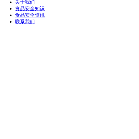
关于我们
食品安全知识
食品安全资讯
联系我们