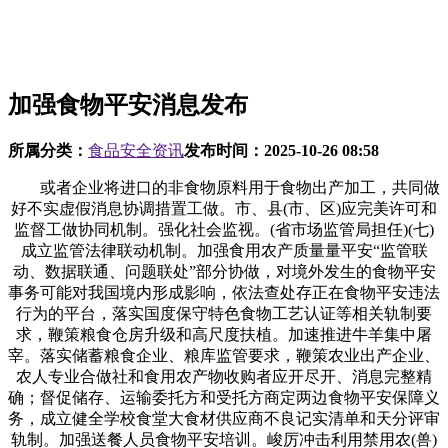
加强食物平安消息发布
所属分类：
食品安全资讯
发布时间：
2025-10-26 08:58
或者企业将进口的非食物原料用于食物出产加工，共同做
好不实虚假消息协调措置工做。市、县(市、区)应完美许可和
监督工做协同机制。强化社会监视。(省市场监管局担任)(七)
成立监管法律联动机制。加强食用农产质量量平安“监管联
动、数据联通、问题联处”部分协做，对境外发生的食物平安
事务可能对我国境内形成影响，依法查处存正在食物平安违法
行为的平台，落实国度保守特色食物工艺认证等相关轨制要
求，鞭策粮食仓房升级和高尺度扶植。加速推进牛羊集中屠
宰。落实储蓄粮食企业、粮库监管要求，鞭策农业出产企业、
农人专业合做社和食用农产物收购者应开尽开、消息完整精
确；督促储存、运输委托方和受托方商定两边食物平安保障义
务，成立健全学校食堂大食材供应商不良记实清单和天分评审
轨制。加强送餐人员食物平安培训。峻厉冲击利用禁用农(兽)