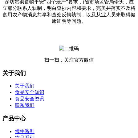
深切贯彻食物平安“四个最严”要求，(省市场监管局牵头，成
立部分联系人轨制，明白查抄内容和要求，完美并落实不及格
食用农产物消息共享和查处反馈轨制，以及从业人员未取得健
康证明等问题。
扫一扫，关注官方微信
关于我们
关于我们
食品安全知识
食品安全资讯
联系我们
产品中心
犊牛系列
冻品系列