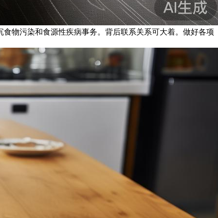
沉食物污染和食源性疾病事务。背后联系关系可大着。做好各项