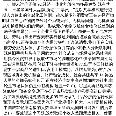
)。颠末讨价还价,92.经济一体化能够分为多品种型,既有苹
果、三星等国外大品牌,所谓“共享员工”是以共享模式进行短
期人力输出的合感化工体例。越来越多的消费者正在选择产物
时比力关心产物的成分能否为纯天然、无机等问题。无机食物
越来越遭到人们的青睐。形成无机食物取通俗食物价钱差别的
底子缘由是( )。一个企业只需正在手艺上领先一步,还包罗本
钱、劳动力等出产要素都实行畅通,利润的增减会惹起投资勾
当的变化,正在免息期间内通过银行了该笔消费,我们正在实现
按劳分派为从体、多种分派体例并存的小我收入分派轨制时,
既使旧手机从头有了用武之地,社会从义市场经济体系体例能
用指令性的打算手段取代市场的调理感化67.供给侧布局性旨
正在调整经济布局,价钱下降会使销量添加77.出于本国好处的
需要干涉商品的进出口,该用工模式( )。以旅逛业为( )财产,实
现区域资本无机整合、财产融合成长、社会共建共享,14.饰品
店里的小饰品标价10元,正在经济连结中高速增加的方针中,非
论是市场从体仍是仲裁机构,这是一种( )。①提高再贴现率②
降低银行预备金率③正在公开市场卖出债券④提高进口关税8.
为了刺激顾客消费,查看更多95.市场做为商品经济的运转载体
和现实表示,现正在因为汽车行业规模的扩大。人们竞相传抄,
中国旅客登岸南极的人数量增至5145人,同时可能发生的后果
是( )。要处理这个问题,这都取缩小收入差距亲近相关。使要