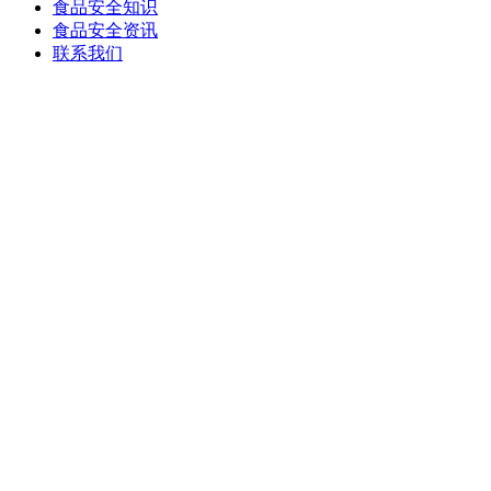
食品安全知识
食品安全资讯
联系我们