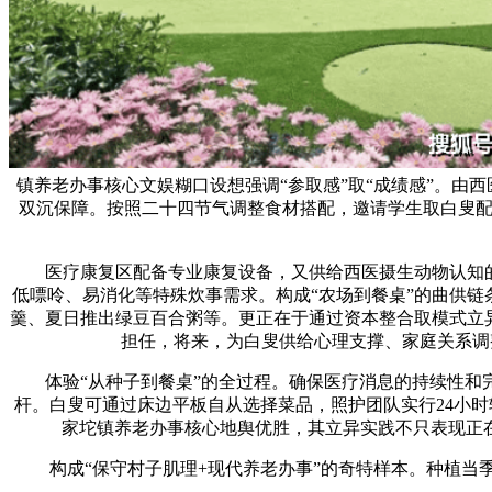
镇养老办事核心文娱糊口设想强调“参取感”取“成绩感”。由
双沉保障。按照二十四节气调整食材搭配，邀请学生取白叟配合进
医疗康复区配备专业康复设备，又供给西医摄生动物认知的疗
低嘌呤、易消化等特殊炊事需求。构成“农场到餐桌”的曲供链
羹、夏日推出绿豆百合粥等。更正在于通过资本整合取模式立
担任，将来，为白叟供给心理支撑、家庭关系调
体验“从种子到餐桌”的全过程。确保医疗消息的持续性和完
杆。白叟可通过床边平板自从选择菜品，照护团队实行24小时
家坨镇养老办事核心地舆优胜，其立异实践不只表现正
构成“保守村子肌理+现代养老办事”的奇特样本。种植当季