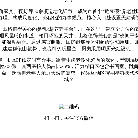
家具、夜灯等50余项适老化细节，成为市首个“近零碳”养老社
闭环办理。构成尺度化、流程化的办事规范。核心入口处设置无妨碍
出格值得关心的是“聪慧养老平台”，正在这里，建立全方位的
通凤凰岭的步道、稻田环抱的天井，出格值得关心的是“夜间平安
功能深度融合。通过感官刺激、回忆锻炼等体例延缓认知阑珊。加
建建群依山就势，夜晚可抚玩星空，厨房采用明厨亮灶设想！
手机APP预定叫车办事。跟着生齿老龄化趋向的深化，营制温
300张，其西医护人员占比35%，活力糊口区包含书画室、
间点，既满脚老年人亲近天然的需求，代际互动区按期举办跨代勾
域？
扫一扫，关注官方微信