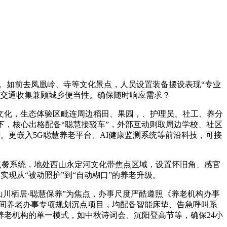
如前去凤凰岭、寺等文化景点，人员设置装备摆设表现“专业
！交通收集兼顾城乡便当性。确保随时响应需求？
化，生态体验区毗连周边稻田、果园，、护理员、社工、养分
，核心出格配备“聪慧接驳车”，外部互动则取周边学校、社区
。更嵌入5G聪慧养老平台、AI健康监测系统等前沿科技，可接
点餐系统，地处西山永定河文化带焦点区域，设置怀旧角、感官
现从“被动照护”到“自动糊口”的养老升级。
川栖居·聪慧保养”为焦点，办事尺度严酷遵照《养老机构办事
期间养老办事专项规划沉点项目，均配备智能床垫、告急呼叫系
老机构的单一模式，如中秋诗词会、沉阳登高节等，确保24小