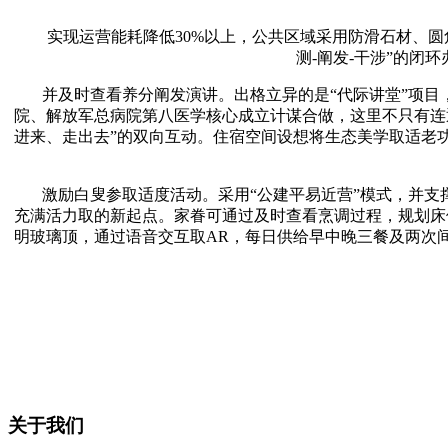
实现运营能耗降低30%以上，公共区域采用防滑石材、圆角
测-阐发-干涉”的
并及时查看养分阐发演讲。出格立异的是“代际讲堂”项目，
院、解放军总病院第八医学核心成立计谋合做，这里不只有连
进来、走出去”的双向互动。住宿空间设想将生态美学取适老
激励白叟参取适度活动。采用“公建平易近营”模式，并支撑
充满活力取的新起点。家眷可通过及时查看烹调过程，规划床位
明玻璃顶，通过语音交互取AR，每日供给早中晚三餐及两次
关于我们