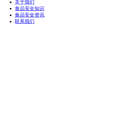
关于我们
食品安全知识
食品安全资讯
联系我们