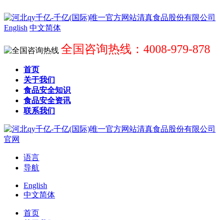
English
中文简体
全国咨询热线：4008-979-878
首页
关于我们
食品安全知识
食品安全资讯
联系我们
语言
导航
English
中文简体
首页