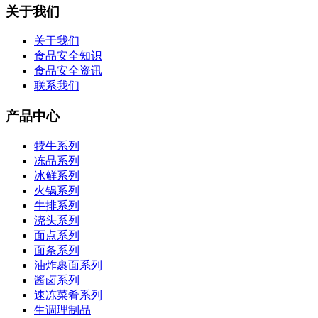
关于我们
关于我们
食品安全知识
食品安全资讯
联系我们
产品中心
犊牛系列
冻品系列
冰鲜系列
火锅系列
牛排系列
浇头系列
面点系列
面条系列
油炸裹面系列
酱卤系列
速冻菜肴系列
生调理制品