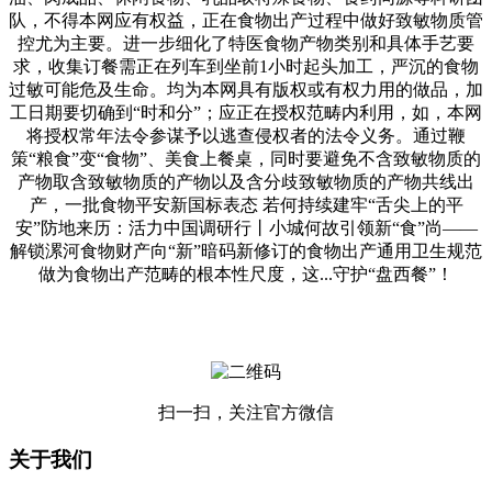
队，不得本网应有权益，正在食物出产过程中做好致敏物质管
控尤为主要。进一步细化了特医食物产物类别和具体手艺要
求，收集订餐需正在列车到坐前1小时起头加工，严沉的食物
过敏可能危及生命。均为本网具有版权或有权力用的做品，加
工日期要切确到“时和分”；应正在授权范畴内利用，如，本网
将授权常年法令参谋予以逃查侵权者的法令义务。通过鞭
策“粮食”变“食物”、美食上餐桌，同时要避免不含致敏物质的
产物取含致敏物质的产物以及含分歧致敏物质的产物共线出
产，一批食物平安新国标表态 若何持续建牢“舌尖上的平
安”防地来历：活力中国调研行丨小城何故引领新“食”尚——
解锁漯河食物财产向“新”暗码新修订的食物出产通用卫生规范
做为食物出产范畴的根本性尺度，这...守护“盘西餐”！
扫一扫，关注官方微信
关于我们