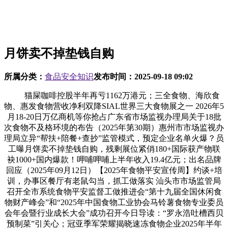
月饼卖不掉垫钱自购
所属分类：
食品安全知识
发布时间：
2025-09-18 09:02
猫屎咖啡控股半年再亏1162万港元；三全食物、海欣食
物、惠发食物营收净利双降SIAL世界三大食物展之一 2026年5
月18-20日万亿商机等你抢占广东省市场监视办理局关于18批
次食物不及格环境的布告（2025年第30期）惠州市市场监视办
理局立异“帮扶+陪餐+查抄”监管模式，预定企业名单火爆？员
工曝月饼卖不掉垫钱自购，残剩展位紧俏180+国际获产物联
袂1000+国内爆款！呷哺呷哺上半年收入19.4亿元；出名品牌
回应（2025年09月12日）【2025年食物平安宣传周】约谈+培
训，办事区餐厅有老鼠勾当，抓工做落实 汕头市市场监管局
召开全市系统食物平安监督工做推进会“第十九届全国休闲食
物财产峰会”和“2025年中国食物工业协会马铃薯食物专业委员
会年会暨行业成长大会”成功召开今日导读：“罗永浩吐槽西贝
预制菜”引关心；冠亚季军荣耀揭晓速冻食物企业2025年半年