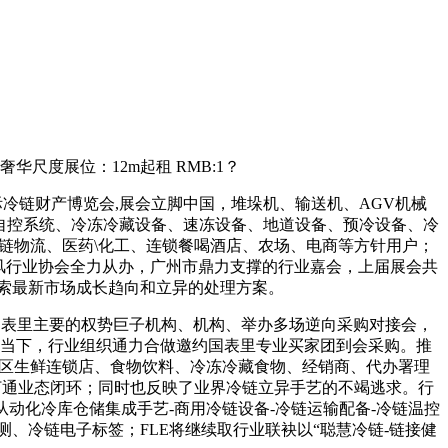
度展位：12m起租 RMB:1？
冷链财产博览会,展会立脚中国，堆垛机、输送机、AGV机械
自控系统、冷冻冷藏设备、速冻设备、地道设备、预冷设备、冷
链物流、医药\化工、连锁餐喝酒店、农场、电商等方针用户；
物风行业协会全力从办，广州市鼎力支撑的行业嘉会，上届展会共
摸索最新市场成长趋向和立异的处理方案。
g (swop)取国表里主要的权势巨子机构、机构、举办多场逆向采购对接会，
于思虑当下，行业组织通力合做邀约国表里专业买家团到会采购。推
社区生鲜连锁店、食物饮料、冷冻冷藏食物、经销商、代办署理
1,打通业态闭环；同时也反映了业界冷链立异手艺的不竭逃求。行
动化冷库仓储集成手艺-商用冷链设备-冷链运输配备-冷链温控
、冷链电子标签；FLE将继续取行业联袂以“聪慧冷链-链接健