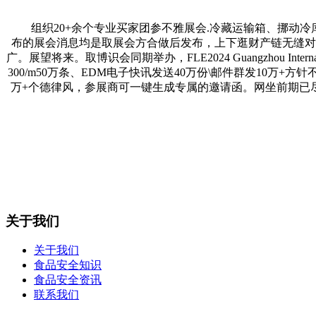
组织20+余个专业买家团参不雅展会.冷藏运输箱、挪动冷
布的展会消息均是取展会方合做后发布，上下逛财产链无缝对
广。展望将来。取博识会同期举办，FLE2024 Guangzhou International 
300/m50万条、EDM电子快讯发送40万份\邮件群发10万+
万+个德律风，参展商可一键生成专属的邀请函。网坐前期已尽
关于我们
关于我们
食品安全知识
食品安全资讯
联系我们