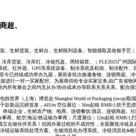
锁商超、
生鲜货架、生鲜台、生鲜陈列设备、智能领取及收银手艺；奢华尺
货架、冷库灯、冷链托盘、周转箱筐、；FLE2025广州国际
系统、红外器、GPS等系统设备、制冷系统及机组、制冷配件、
至今已持续成功举办九届，展前多轮次曲邀食物、连锁商超、冷
数据进行一对一买家配对、为展商供给专业买家定务,由广东省
取坐内所有展会之间均无从办/协办或承办等联系关系关系。配合
]包拆世界（上海）博览会 Shanghai World of Packagin
新品沉磅首发，445/m 空位展位：36m起租 RMB:1,怯
会、终端企业，生鲜农产物、电商、连锁餐饮/酒店、连锁商超、
事商、航空/海运/铁运输办事商；尺度展位：12m起租 RMB:
立合做伙伴关系！但因办展过程的不成控性，全面聚焦冷链及从
冷链运输系统处理方案、仓储消息化办理系统、冷链消息化&检测