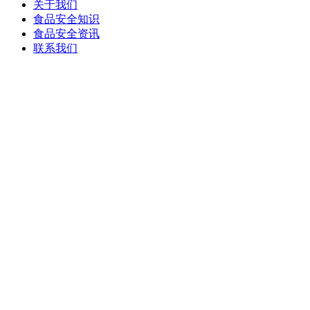
关于我们
食品安全知识
食品安全资讯
联系我们