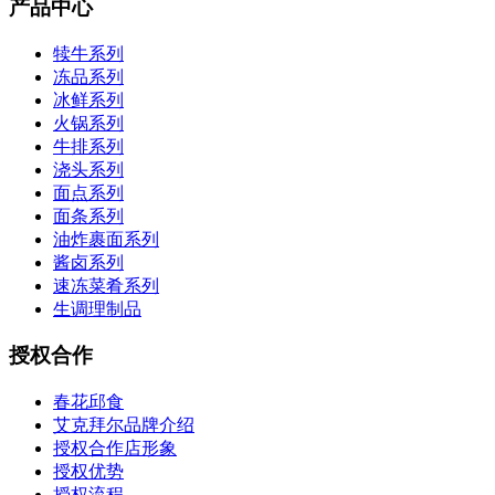
产品中心
犊牛系列
冻品系列
冰鲜系列
火锅系列
牛排系列
浇头系列
面点系列
面条系列
油炸裹面系列
酱卤系列
速冻菜肴系列
生调理制品
授权合作
春花邱食
艾克拜尔品牌介绍
授权合作店形象
授权优势
授权流程