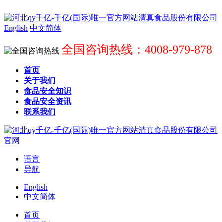
English
中文简体
全国咨询热线：4008-979-878
首页
关于我们
食品安全知识
食品安全资讯
联系我们
语言
导航
English
中文简体
首页