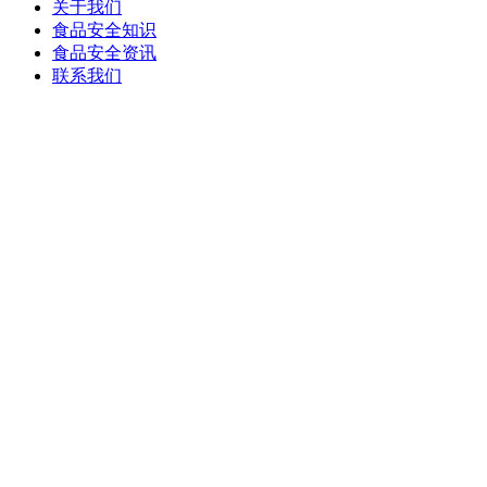
关于我们
食品安全知识
食品安全资讯
联系我们