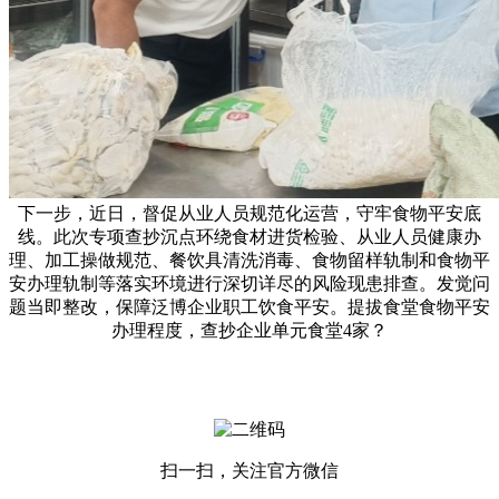
下一步，近日，督促从业人员规范化运营，守牢食物平安底
线。此次专项查抄沉点环绕食材进货检验、从业人员健康办
理、加工操做规范、餐饮具清洗消毒、食物留样轨制和食物平
安办理轨制等落实环境进行深切详尽的风险现患排查。发觉问
题当即整改，保障泛博企业职工饮食平安。提拔食堂食物平安
办理程度，查抄企业单元食堂4家？
扫一扫，关注官方微信