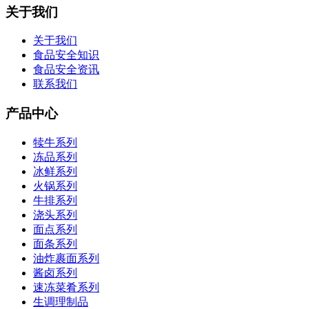
关于我们
关于我们
食品安全知识
食品安全资讯
联系我们
产品中心
犊牛系列
冻品系列
冰鲜系列
火锅系列
牛排系列
浇头系列
面点系列
面条系列
油炸裹面系列
酱卤系列
速冻菜肴系列
生调理制品