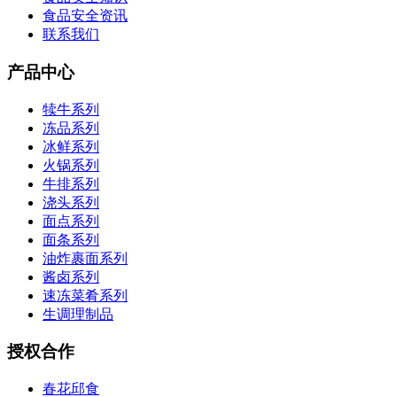
食品安全资讯
联系我们
产品中心
犊牛系列
冻品系列
冰鲜系列
火锅系列
牛排系列
浇头系列
面点系列
面条系列
油炸裹面系列
酱卤系列
速冻菜肴系列
生调理制品
授权合作
春花邱食