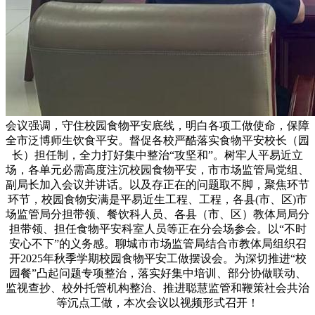
会议强调，守住校园食物平安底线，明白各项工做使命，保障
全市泛博师生饮食平安。督促各校严酷落实食物平安校长（园
长）担任制，全力打好集中整治“攻坚和”。树牢人平易近立
场，各单元必需高度注沉校园食物平安，市市场监管局党组、
副局长加入会议并讲话。以及存正在的问题取不脚，聚焦环节
环节，校园食物安满是平易近生工程、工程，各县(市、区)市
场监管局分担带领、餐饮科人员、各县（市、区）教体局局分
担带领、担任食物平安科室人员等正在分会场参会。以“不时
安心不下”的义务感。聊城市市场监管局结合市教体局组织召
开2025年秋季学期校园食物平安工做摆设会。为深切推进“校
园餐”凸起问题专项整治，落实好集中培训、部分协做联动、
监视查抄、校外托管机构整治、推进聪慧监管和鞭策社会共治
等沉点工做，本次会议以视频形式召开！