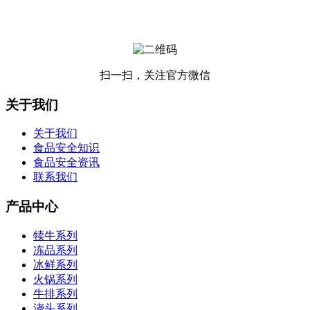
扫一扫，关注官方微信
关于我们
关于我们
食品安全知识
食品安全资讯
联系我们
产品中心
犊牛系列
冻品系列
冰鲜系列
火锅系列
牛排系列
浇头系列