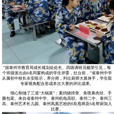
”据泰州市教育局成长规划处处长、四级调研员戴荣引见，每
个班级派出由6名同窗构成的学生评委，灶台前，”省泰州中学
从属初中校长永安暗示，养分师，列位厨师大展身手，学生取
专家视角配合形成本次大赛的评比成果。
细心制做了三道“大锅菜”：素鸡烧排骨、鱼喷鼻肉丝、手
撕包菜。来自省泰州中学、泰州机电高职、泰州二中、泰州三
高、泰州艺术长儿园、泰州凤凰艺校的6良庖师及6名帮厨加入
比赛。