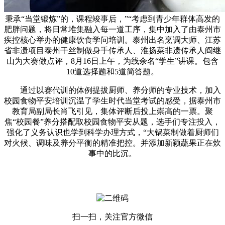
秉承“当堂锻炼”的，课程竣事后，”“考虑到青少年群体高发的
肥胖问题，将日常堆集融入每一道工序，集中加入了由泰州市
疾控核心举办的健康饮食学问培训。泰州出名烹调大师、江苏
省非遗项目泰州干丝制做身手传承人、淮扬菜非遗传承人阎继
山为大赛做点评，8月16日上午，为线余名“学生”讲课。包含
10道选择题和5道简答题。
通过以赛代训的体例提拔厨师、养分师的专业技术，加入
校园食物平安培训沉温了学生时代当堂考试的感受，据泰州市
教育局副局长肖飞引见，集体评断后投上崇高的一票。聚
焦“校园餐”养分搭配取校园食物平安从题，选手们专注投入，
强化了义务认识也学到科学办理方式，“大锅菜制做着厨师们
对火候、调味及养分平衡的精准把控。并添加新颖蔬果正在炊
事中的比沉。
扫一扫，关注官方微信