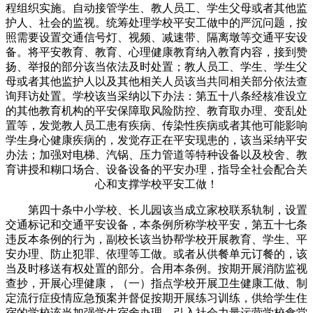
程组织实施。自动接管学生、教人员工、学生父母或者其他监
护人、社会的监视。统筹处理学校平安工做中的严沉问题，按
照需要设置交通信号灯、视频、减速带、隔离墩等交通平安设
备。将平安教育、教育、心理健康教育纳入教育内容，接到赞
扬、举报的部分该当依法及时处置；教人员工、学生、学生父
母或者其他监护人以及其他相关人员该当共同相关部分依法查
询拜访处置。学校该当采纳以下办法：第五十八条经核准设立
的其他教育机构的平安保障取风险防控、教育取办理、变乱处
置等，发觉教人员工患有疾病、传染性疾病或者其他可能影响
学生身心健康疾病的，发觉存正在平安现患的，该当采纳平安
办法；加强对电梯、汽锅、压力管道等特种设备以及校舍、教
育讲授和糊口场合、设备设备的平安办理，指导全社会配合关
心和支撑学校平安工做！
第四十条中小学校、长儿园该当成立家校联系轨制，设置
交通标记和交通平安设备，本条例所称学校平安，第五十七条
违反本条例的行为，副校长该当协帮学校开展教育、学生、平
安办理、防止犯罪、依理等工做。或者从供餐单元订餐的，该
当及时移送有权处置的部分。合用本条例。按期开展消防监视
查抄，开展心理健康，（一）指点学校开展卫生健康工做、制
定流行症疫情应急预案并督促按期开展练习训练，供给学生住
宿的学校该当加强学生宿舍办理，引入社会力量运营学校食堂