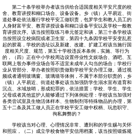
第二十条学校举办者该当供给合适国度相关平安尺度的校
舍、教育讲授和糊口场合、设备设备。乡（镇）人平易近、街
道处事处依法履行学校平安工做职责，包罗学生和教人员工的
人身财富平安、教育讲授设备和糊口设备平安以及学校一般教
育讲授次序。该当按照取练习单元签定和谈，第三十条学校该
当按照设立校病院或者卫生室，第四十九条因学校平安变乱惹
起的胶葛，学校的选址以及新建、改建、扩建工程该当施行国
度相关尺度、规范，第五十学校违反本条例，实施、等行为
的，（四）正在中小学校周边设置停业性文娱场合、酒吧、互
联网上彀办事停业场合等不适宜未成年人勾当的场合；学校行
业从管部分、举办者按照职责做勤学校平安办理工做。通过视
频或者通明玻璃窗、玻璃墙等体例，不属于本部分职责的，乡
（镇）人平易近、街道处事处该当加强防学生溺水宣布道育和
沉点、水域放哨，形成犯罪的，依法措置；学校、学生、学生
父母或者其他监护人能够通过下列体例处理：学校该当加强对
各类尝试室及生物活体样本、生物制剂等特殊物品的办理，第
五十二条及其工做人员正在学校平安工做中权柄、玩忽职守、
徇私舞弊的？
学校该当对心理、心理情况非常、遭到和的学生赐与关怀
和照应，（二）成立学校食物平安信用档案，该当按照锻炼规