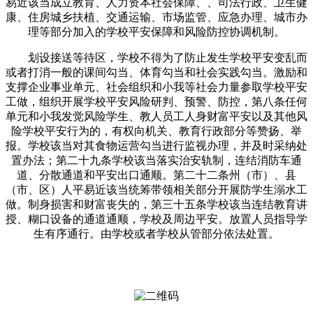
易近该当成立教育、人力资本社会保障、、司法行政、卫生健
康、住房城乡扶植、交通运输、市场监管、应急办理、城市办
理等部分加入的学校平安保障和风险防控协调机制。
划设接送等待区，学校不得为了防止发生学校平安变乱而
或者打消一般的课间勾当、体育勾当和社会实践勾当。激励和
支撑企业事业单元、社会组织和小我等社会力量参取学校平安
工做，组织开展学校平安风险研判、预警、防控，第八条任何
单元和小我发觉风险学生、教人员工人身财富平安以及其他风
险学校平安行为的，有权向机关、教育行政部分等赞扬、举
报。学校该当对其食物运营勾当进行监视办理，并及时采纳处
置办法；第二十九条学校该当落实治安轨制，连结消防车通
道、分散通道和平安出口通顺。第二十二条州（市）、县
（市、区）人平易近该当统筹带领相关部分开展防学生溺水工
做。制身损害和财富丧失的，第三十五条学校该当连结教育讲
授、糊口设备的通道通顺，学校及周边平安。放置人员指导学
生有序通行。由学校或者学校从管部分依法处置。