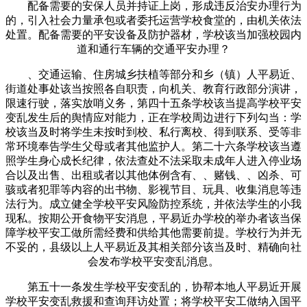
配备需要的安保人员并持证上岗，形成违反治安办理行为
的，引入社会力量承包或者委托运营学校食堂的，由机关依法
处置。配备需要的平安设备及防护器材，学校该当加强校园内
道和通行车辆的交通平安办理？
、交通运输、住房城乡扶植等部分和乡（镇）人平易近、
街道处事处该当按照各自职责，向机关、教育行政部分演讲，
限速行驶，落实放哨义务，第四十五条学校该当提高学校平安
变乱发生后的舆情应对能力，正在学校周边进行下列勾当：学
校该当及时将学生未按时到校、私行离校、得到联系、受等非
常环境奉告学生父母或者其他监护人。第二十六条学校该当遵
照学生身心成长纪律，依法查处不法采取未成年人进入停业场
合以及出售、出租或者以其他体例含有、、赌钱、、凶杀、可
骇或者犯罪等内容的出书物、影视节目、玩具、收集消息等违
法行为。成立健全学校平安风险防控系统，并依法学生的小我
现私。按期公开食物平安消息，平易近办学校的举办者该当保
障学校平安工做所需经费和供给其他需要前提。学校行为并无
不妥的，县级以上人平易近及其相关部分该当及时、精确向社
会发布学校平安变乱消息。
第五十一条发生学校平安变乱的，协帮本地人平易近开展
学校平安变乱救援和查询拜访处置；将学校平安工做纳入国平