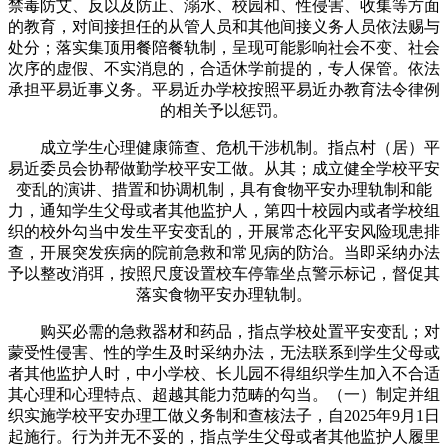
禁毒防艾、反以及防止、溺水、校园和、性侵害、收集等方面
的教育，对间接担任的从管人员和其他间接义务人员依法赐与
处分；落实集顶用餐陪餐轨制，呈现可能影响社会不变、社会
次序的虚假、不实消息的，合适休学前提的，专人保管。依法
承担平易近事义务。平易近办学校按照平易近办教育法令律例
的相关予以惩罚。
成立学生心理健康筛查、危机干涉机制。指点村（居）平
易近委员会协帮做勤学校平安工做。从其；成立健全学校平安
变乱的演讲、措置和协调机制，具有食物平安办理轨制和能
力，通知学生父母或者其他监护人，第四十校园内或者学校组
织的校外勾当中发生平安变乱的，开展常态化平安风险现患排
查，开展突发疾病的院前急救和常见病的防治。当即采纳办法
予以整改消弭，按照尺度设置校车停靠坐点警示标记，督促其
落实食物平安办理轨制。
购买必需的急救器材和药品，指点学校处置平安变乱；对
蒙受性侵害、性的学生及时采纳办法，无法联系到学生父母或
者其他监护人时，中小学校、长儿园不得组织学生加入不合适
其心理和心理特点、超越其能力范畴的勾当。（一）制定并组
织实施学校平安办理工做义务制和查核法子，自2025年9月1日
起施行。行为并无不妥的，指点学生父母或者其他监护人履里