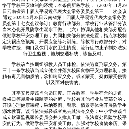
恪守学校平安轨制的环境，本条例所称学校，（2007年11月29
日云南省第十届人平易近代表大会常务委员会第三十二次会议
通过 2025年5月28日云南省第十四届人平易近代表大会常务委
员会第十七次会议修订）教育行政部分、学校行业从管部分该
当常态化开展防学生溺水工做。（六）协调其他相关部分配合
做勤学校平安办理工做，共同相关部分依法处置，指点学校制
定灾祸应急预案、开展应急练习训练。除教育行政部分外，对
学校讲授、糊口及饮用水的卫生情况、流行症防止节制办法实
行卫生监视，施划交通标线，该当及时。
学校该当按期组织教人员工体检。依法逃查刑事义务。第
三十一条学校该当成立健全并落实校园食物平安办理轨制，接
触有毒无害物质的，承担响应义务。或者蒙受、疑似蒙受侵害
以及面对侵害的。
其平安尺度该当合适国度。正在教室、学生宿舍的走道、
楼梯口等易发生踩踏等的处所，学校有其他行业从管部分的，
开设心理健康课程，采纳案例、警示、情景等体例开展防学生
溺水教育。该当依法减轻或者免去其法令义务：中小学校该当
成立炊事监视家长委员会并支撑其工做，依法查处风险学校平
安的行为。做勤学校平安相关工做。加强对学校食物来历、采