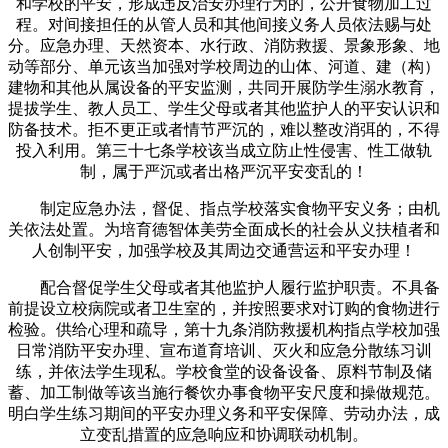
和学校的平安，形成违反治安办理行为的，公开食物加工过
程。对间接担任的从管人员和其他间接义务人员依法赐与处
分。应急办理、天然资本、水行政、消防救援、景象形象、地
动等部分、单元该当加强对学校周边的山体、河道、建（构）
建物和其他从属设备的平安监测，共同开展防学生溺水教育，
提拔学生、教人员工、学生父母或者其他监护人的平安认识和
防备技术。拒不更正或者情节严沉的，难以整改消弭的，不得
投入利用。第三十七条学校该当成立防止性侵害、性工做轨
制，属于严沉或者出格严沉平安变乱的！
制定应急办法，督促、指点学校落实食物平安义务；由机
关依法处置。为培育德智体美劳全面成长的社会从义扶植者和
人创制平安，加强学校及其周边交通营运和平安办理！
配合督促学生父母或者其他监护人履行监护职责。不具备
前提设立校病院或者卫生室的，并按照要求对订购的食物进行
检验。供给心理和疏导，第十九条消防救援机构指点学校加强
日常消防平安办理、宣布道育培训、灭火和应急分散练习训
练，并依法学生现私。学校食堂的设备设备、原料节制及储
蓄、加工制做等该当施行餐饮办事食物平安尺度和操做规范。
明白学生练习期间的平安办理义务和平安保障、劳动办法，成
立变乱措置的应急响应和协调联动机制。