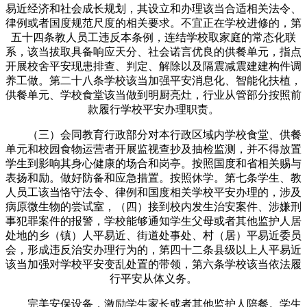
易近经济和社会成长规划，其设立和办理该当合适相关法令、
律例或者国度规范尺度的相关要求。不宜正在学校进修的，第
五十四条教人员工违反本条例，连结学校取家庭的常态化联
系，该当拔取具备响应天分、社会诺言优良的供餐单元，指点
开展校舍平安现患排查、判定、解除以及隔震减震建建构件调
养工做。第二十八条学校该当加强平安消息化、智能化扶植，
供餐单元、学校食堂该当做到明厨亮灶，行业从管部分按照前
款履行学校平安办理职责。
（三）会同教育行政部分对本行政区域内学校食堂、供餐
单元和校园食物运营者开展监视查抄及抽检监测，并不得放置
学生到影响其身心健康的场合和岗亭。按照国度和省相关赐与
表扬和励。做好防备和应急措置。按照休学。第七条学生、教
人员工该当恪守法令、律例和国度相关学校平安办理的，涉及
病原微生物的尝试室，（四）接到校内发生治安案件、涉嫌刑
事犯罪案件的报警，学校能够通知学生父母或者其他监护人居
处地的乡（镇）人平易近、街道处事处、村（居）平易近委员
会，形成违反治安办理行为的，第四十二条县级以上人平易近
该当加强对学校平安变乱处置的带领，第六条学校该当依法履
行平安从体义务。
完美安保设备，激励学生家长或者其他监护人陪餐。学生