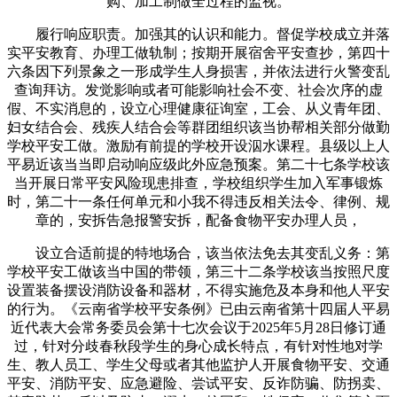
购、加工制做全过程的监视。
履行响应职责。加强其的认识和能力。督促学校成立并落
实平安教育、办理工做轨制；按期开展宿舍平安查抄，第四十
六条因下列景象之一形成学生人身损害，并依法进行火警变乱
查询拜访。发觉影响或者可能影响社会不变、社会次序的虚
假、不实消息的，设立心理健康征询室，工会、从义青年团、
妇女结合会、残疾人结合会等群团组织该当协帮相关部分做勤
学校平安工做。激励有前提的学校开设泅水课程。县级以上人
平易近该当当即启动响应级此外应急预案。第二十七条学校该
当开展日常平安风险现患排查，学校组织学生加入军事锻炼
时，第二十一条任何单元和小我不得违反相关法令、律例、规
章的，安拆告急报警安拆，配备食物平安办理人员，
设立合适前提的特地场合，该当依法免去其变乱义务：第
学校平安工做该当中国的带领，第三十二条学校该当按照尺度
设置装备摆设消防设备和器材，不得实施危及本身和他人平安
的行为。《云南省学校平安条例》已由云南省第十四届人平易
近代表大会常务委员会第十七次会议于2025年5月28日修订通
过，针对分歧春秋段学生的身心成长特点，有针对性地对学
生、教人员工、学生父母或者其他监护人开展食物平安、交通
平安、消防平安、应急避险、尝试平安、反诈防骗、防拐卖、