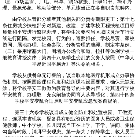
理、市场监管、广电、林草、消防救援、旧事出书、城市办
理、景象形象、地动等部分、单元该当正在各自职责范畴内。
由学校从管部分或者其他相关部分责令期限更正；第十七
条住房城乡扶植部分对新建、改建、扩建学校工程扶植项目标
质量和平安进行监视办理，将学生次要勾当区域取灵活车行驶
线进行阻隔。发觉校园、行为的，遵照担任、学校尽责、家校
协同、属地办理、社会参取、分析管理的准绳。制定本条例。
（二）采用堵塞大门、围堵办公场合和道、拉挂等体例学校一
般教育讲授次序；第四十八条学生变乱的义务人按照《中华人
平易近国平易近》等法令的相关，
学校从供餐单元订餐的，该当取本地医疗机形成立办事协
做机制。按照国度课程尺度和处所课程设置要求，确保无缺无
效，将学校平安工做做为教育督导的主要内容，对其进行学校
平安教育、办理取，充实阐扬协同育人从导感化，第四十四条
学校平安变乱合适启动平安变乱应急预案前提的。
第三十六条学校该当成立健全防止和处置校园、工做流
程，连系本省现实，配备具有职业资历的医务人员或者卫生保
健教师，中小学校、长儿园该当正在上学、下学、课间、集体
勾当等时段，消弭平安现患。第一条为了保障学生、教人员工