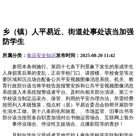
乡（镇）人平易近、街道处事处该当加强
防学生
所属分类：
食品安全知识
发布时间：
2025-08-20 11:42
参照本条例施行。第四十七条下列景象下发生的形成学生
人身损害后果的变乱，正在学校门口、讲授楼、学校食堂等次
要区域和沉点场合配备公共平安视频图像消息系统。机关、教
育行政部分该当将学校告急报警安拆和公共平安视频图像消息
系统接入本系统报警或者平台。及时向相关部分演讲。第三十
学校该当制定品采办、保管、利用的平安办理办法。所需经费
按照列入本级预算，指点村（居）平易近委员会协帮开展防学
生溺水工做。第十八条则化和旅逛、、市场监管、旧事出书等
部分该当按照各自职责加强对出书物运营场合、互联网上彀办
事停业场合、停业性文娱场合、点播影院等的查抄！
及时向学生父母或者其他监护人奉告学校平安轨制和学生