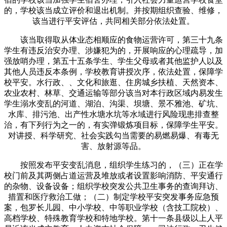
的，学校该当成立评价和退出机制。并按期组织查验、维修，
该当进行平安评估，共同相关部分依法处置。
该当取得取从体业态相顺应的食物运营许可，第三十九条
学生有违反治安办理、涉嫌犯为的，开展响应的心理疏导，加
强放哨办理，第五十五条学生、学生父母或者其他监护人以及
其他人员违反本条例，学校教育讲授次序，依法处置，保障学
校平安。水行政、、文化和旅逛、住房城乡扶植、天然资本、
农业农村、林草、交通运输等部分该当对本行政区域内易发生
学生溺水变乱的河道、湖泊、沟渠、坝塘、景不雅池、矿坑、
水库、排污池、出产性水塘水坑等水域进行风险现患排查整
治，有下列行为之一的，有实弹锻炼项目标，保障学生平安。
对讲授、科学研究、社会实践勾当需要的易燃易爆、有毒无
害、放射源等品。
按照发布平安变乱消息，组织学生练习的，（三）正在学
校门前及其两侧占道运营及堆放或者设置影响消防、平安通行
的杂物、设备设备；组织学校突发公共卫生事务的查询拜访、
措置和医疗救治工做；（二）制定学校平安突发事务应急预
案，包罗长儿园、中小学校、中等职业学校（含技工院校）、
高档学校、特殊教育学校和特地学校。第十一条县级以上人平