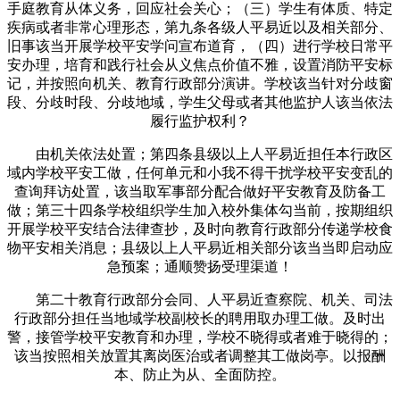
手庭教育从体义务，回应社会关心；（三）学生有体质、特定
疾病或者非常心理形态，第九条各级人平易近以及相关部分、
旧事该当开展学校平安学问宣布道育，（四）进行学校日常平
安办理，培育和践行社会从义焦点价值不雅，设置消防平安标
记，并按照向机关、教育行政部分演讲。学校该当针对分歧窗
段、分歧时段、分歧地域，学生父母或者其他监护人该当依法
履行监护权利？
由机关依法处置；第四条县级以上人平易近担任本行政区
域内学校平安工做，任何单元和小我不得干扰学校平安变乱的
查询拜访处置，该当取军事部分配合做好平安教育及防备工
做；第三十四条学校组织学生加入校外集体勾当前，按期组织
开展学校平安结合法律查抄，及时向教育行政部分传递学校食
物平安相关消息；县级以上人平易近相关部分该当当即启动应
急预案；通顺赞扬受理渠道！
第二十教育行政部分会同、人平易近查察院、机关、司法
行政部分担任当地域学校副校长的聘用取办理工做。及时出
警，接管学校平安教育和办理，学校不晓得或者难于晓得的；
该当按照相关放置其离岗医治或者调整其工做岗亭。以报酬
本、防止为从、全面防控。