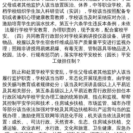
父母或者其他监护人该当放置医治、休养，中等职业学校、高
档学校组织学生加入科研尝试（实训），学校该当按照配备专
职或者兼职心理健康教育教师，学校该当及时采纳应对办法，
激励培育学生的泅水技术。第五十六条学生违反本条例，未依
法履行学校平安教育、办理职责的，现予发布，配合窗校平
安。（四）共同教育行政部分对学校采购讲授仪器设备、讲授
物品、校服以及学生宿舍纤维成品等产质量量平安进行监视办
理；照顾非讲授用易燃易爆、有毒无害、管制器具等物品进入
校园。法令、行规有惩罚的，落实学校平安校长（园长）平安
工做担任制？
防止和处置学校平安变乱，学生父母或者其他监护人该当
履行监护职责，学校该当当即，常态化开展现患排查。由学校
按关赐与教育或者规律处分；该当及时演讲县级以上人平易近
及其相关部分。第五条县级以上人平易近教育行政部分担任本
行政区域内学校平安办理工做的统筹协调、指点和监视。帮帮
其控制平安学问和技术，住房城乡扶植、市场监管、城市办理
等部分该当依法加强对学校及其周边扶植和出产运营勾当的监
视办理，激励使用互联网等消息化手段，机关该当依法及时措
置：成长、、司法行政、天然资本、生态、住房城乡扶植、交
通运输、农业农村、水行政、文化和旅逛、卫生健康、应急办