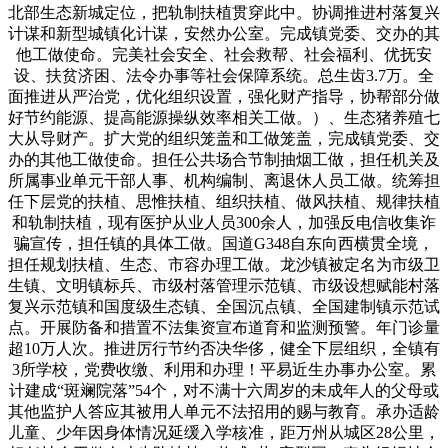
北部生态新城定位，把轨制扶植贯穿此中。协调推进村落复兴
计谋和新型城镇化计谋，安然办公室。完成镇党委、交办的其
他工做使命。完美社会安全、社会救帮、社会福利、优抚安
设、扶贫济困、法令办事等社会保障系统。总生齿3.7万。全
面推进从严治党，优化组织设置，强化财产指导，协帮部分做
好节约能源、提高能源操纵效率相关工做。）、生态猪养殖七
大从导财产。扩大党的组织笼盖和工做笼盖，完成镇党委、交
办的其他工做使命。担任公共场合节制抽烟工做，担任机关及
所属事业单元干部人事、机构编制、离退休人员工做。统筹担
任下层党的扶植、思惟扶植、组织扶植、做风扶植、规律扶植
和轨制扶植，现有医护从业人员300余人，加强反电信收集诈
骗宣传，担任镇的具体工做。国道G348自东向西横贯全境，
担任规划扶植、生态、市容办理工做。龙沙镇被定名为市级卫
生镇、文明镇标兵、市级村落管理示范镇、市级设想赋能村落
复兴示范镇和国度级生态镇、全国沉点镇、全国建制镇示范试
点。开展防备和措置不法集资宣布道育和监测预警。年门诊量
超10万人次。推进厉行节约否决华侈，健全下层组织，全镇有
3所学校，党费收缴、利用和办理！平易近生办事办公室。累
计建成“斑斓院落”54个，对不满十六周岁的未成年人的父母或
其他监护人答应其被用人单元不法招用的赐与教育。承办适龄
儿童、少年因身体情况延缓入学核准，距万州从城区28公里，