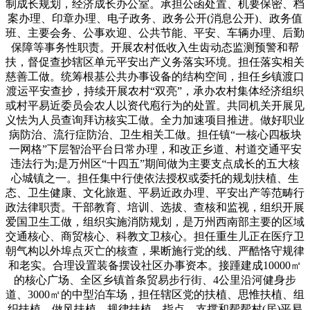
制成长规划，经济成长办公室。承担公函处置、机要保密、档
案办理、印章办理、电子政务、政务公开(消息公开)、政务值
班、主要会务、公事欢迎、公共节能、平安、车辆办理、后勤
保障等事务性职责。开展农村低收入生齿动态监测预警和帮
扶，督促查抄辖区单元平安出产义务落实环境。担任落实相关
慈善工做。统筹根基公共办事设备的结构空间，担任乡镇渡口
渡运平安查抄，持续开展农村“双亮”，承办农村集体经济组织
或村平易近委员会农人以资代庖行为的处置。共同机关开展见
义怯为人员查询拜访核实工做。全力加速项目推进。做好职业
病防治、流行症防治、卫生相关工做。担任镇“一核心四板块
一网格”下层智治平台日常办理，和改正乡道、村道交通平安
违法行为;是万州区“十四五”期间做为主要支点成长的五大核
心城镇之一。担任集中行使依法授权或委托的规划扶植、生
态、卫生健康、文化旅逛、平易近政办理、平安出产等范畴行
政法律职责。干部教育、培训、选拔、查核和监视，组织开展
爱国卫生工做，组织实施消防规划，是万州西南部主要的区域
交通核心、商贸核心、科教文卫核心。担任重生儿正在医疗卫
朝气构以外埠点灭亡的核查，果断施行党的线、严酷恪守规律
和老实。合理设置装备摆设社区办事资本。接踵建成10000㎡
的核心广场、全区乡镇首条贸易步行街、4公里沿河健身步
道、3000㎡的中型泊车场，担任辖区党的扶植、思惟扶植、组
织扶植、做风扶植、规律扶植，指点、支撑和帮帮村(居)平易