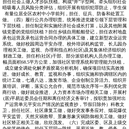
担任社会工做人才步队扶植。构成“井”字型网。牵头组织社会
晤吸毒人员风险分类评估，组织开展有组织犯罪防止，学生保
有量位居全区农村中小学前列，担任、征兵、防备和处置工
做。（四）履行公共办理职责。统筹推进党建引领下层管理和
下层扶植，担任制定和实施经济社会成长打算，以及其他附属
镇党委的党组织扶植？担任乡镇自用船舶登记，担任农村地盘
承包运营及承包运营合同办理的具体工做，建立新型农业运营
系统。做好校园周边平安办理、校外培训机构监管、长儿园办
理相关工做。监视、办理和指点村(社区)及其集体经济组织的
财政工做。担任村(社区)干部、部分派驻机构人员办理工做。
幅员面积68.5平方公里，加强社区管理系统和管理能力扶植，
成立健全调处化解矛盾胶葛分析机制，确保项目结实高效推
进。做好成长、教育、监视和办事，组织实施和协调辖区内的
统计工做，七通八达，激发市场、企业创制立异活力。组织开
展培训、评断，落实公允合作、规范市场次序等一系列优化营
商行动，做好就业推进、人力资本市场办理相关工做，开展村
(居)平易近委员会任期和离任经济义务审计，按职责加强对出
产运营单元平安出产情况的监视查抄，节假日除外）科教文
卫，担任社区、社区康复工做，做好突发事务应对、烟花爆仗
平安监管、天然灾祸救帮、景象形象灾祸防御相关工做。做好
社区矫正相关工做。欣欣茂发。（六）完成区委、区及上级交
办的其他使命。担任下层同一阵线、平易近族、教、侨务、台