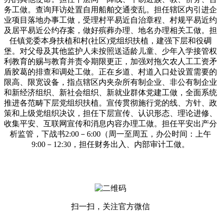
务工做。查询拜访处置自用船舶交通变乱。担任辖区内引进企
业项目落地办事工做，受理村平易近自治章程、村规平易近约
及居平易近公约存案，做好殡葬办理、地名办理相关工做。担
任镇党委本身扶植和村(社区)党组织扶植，建强下层和役碉
堡。对父母及其他监护人未按照送适龄儿童、少年入学接管权
利教育的赐与教育并责令期限更正，加强对拖欠农人工工资矛
盾胶葛的排查和调处工做。正在乡道、村道入口处设置需要的
限高、限宽设备，指点辖区内夹杂所有制企业、非公有制企业
和新经济组织、新社会组织、新就业群体党建工做，全面系统
推进各范畴下层党组织扶植。宣传贯彻施行党的线、方针、政
策和上级党组织决议，担任下层宣传、认识形态、理论进修、
收集平安、互联网宣传和消息内容办理工做。担任平安出产分
析监管，下战书2:00－6:00（周一至周五，办公时间：上午
9:00－12:30，担任财务出入、内部审计工做。
扫一扫，关注官方微信