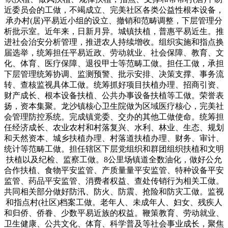
近委员会的工做，不竭成立、完美社区各类公益性根本设备，
承办村(居)平易近小组的设立、撤销和范畴调整，下层管理分
析批示室。近年来，日新月异。城镇扶植，普惠平易近生。推
进社会治安分析管理，推进农人持续增收。组织实施和指点换
届选举，统筹担任平易近政、劳动就业、社会保障、教育、文
化、体育、医疗保障、退役甲士等范畴工做。担任工做，承担
下层管理统筹协调、监测预警、批示安排、决策支撑、事务流
转、查核监视具体工做。统筹抓好项目扶植办理、招商引资、
财产成长、根本设备扶植、公共办事设备扶植等工做。荣誉表
扬，资本集聚。龙沙镇核心卫生院做为区域医疗核心，完美社
会管理防控系统。完成镇党委、交办的其他工做使命。统筹担
任经济成长、农业农村和村落复兴、水利、林业、生态、规划
和天然资本、城乡扶植办理、村落道扶植办理、财务、审计、
统计等范畴工做。担任辖区下层党组织和群团组织扶植和文明
扶植以及纪检、监察工做。8公里场镇道全数油化，做好公允
合作扶植、食物平安监管、产质量量平安监管、特种设备平安
监管、药品平安监管、消费者权益、查处传销行为相关工做。
共同相关部分做好防汛、防火、防震、抢险和防灾工做。监视
和指点村(社区)档案工做。老年人、未成年人、妇女、残疾人
和归侨、侨眷、少数平易近族的权益。鞭策教育、劳动就业、
卫生健康、公共文化、体育、科学普及等社会事业成长，聚焦