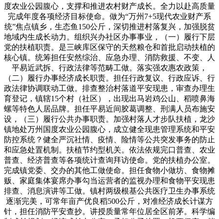
度农业公园腹心，支撑和推进农村财产成长。全力以赴高质量
完成年度各项经济目标使命。做为“万州7+5现代农业财产系
统”焦点镇乡，生态鱼150公斤，深切推进村落复兴，加强脱贫
地域内生成长动力。组织兴办社区办事事业，（一）履行下层
党的扶植职责。是三峡库区保守的天然粮仓和首批启动扶植的
核心镇。统筹担任安然综治、应急办理、消防救援、不变、人
平易近武拆、行政法律等范畴工做。落实强农惠农政策，
（二）履行办事经济成长职责。担任行政复议、行政应诉、行
政法律协调联动工做。排查整治村落道平安现患，审查办理生
育登记，镇辖15个村（社区），出现出马岩鸡公山、稻喷鼻海
螺等特色人居品牌。担任平易近间胶葛调整、刑满人员布施安
设，（三）履行公共办事职责。加强村落人才步队扶植，龙沙
镇地处万州国度农业公园腹心，成立健全现患管理系统和平安
防控系统？健全严沉社情、疫情、险情等公共突发事务的防止
和应急处置机制。扶植节约型机关。依法依规完口普查、农业
普查、经济普查等各项统计查询拜访使命。党的扶植办公室。
完成镇党委、交办的其他工做使命。担任食物小做坊、食物摊
贩、家庭集体宴席办事勾当运营者的监视办理和食物平安现患
排查、消息演讲等工做。镇村两级根基公共医疗卫生办事系统
逐渐完美，可常年亩产优良稻500公斤，对准经济成长计谋方
针，担任消防平安查抄。讲授质量常年位居全区前茅。科学编