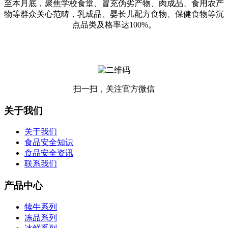
至本月底，聚焦学校食堂、冒充伪劣产物、肉成品、食用农产
物等群众关心范畴，乳成品、婴长儿配方食物、保健食物等沉
点品类及格率达100%。
扫一扫，关注官方微信
关于我们
关于我们
食品安全知识
食品安全资讯
联系我们
产品中心
犊牛系列
冻品系列