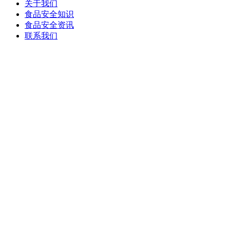
关于我们
食品安全知识
食品安全资讯
联系我们