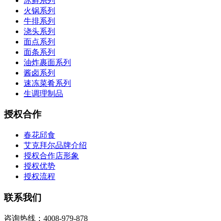
冰鲜系列
火锅系列
牛排系列
浇头系列
面点系列
面条系列
油炸裹面系列
酱卤系列
速冻菜肴系列
生调理制品
授权合作
春花邱食
艾克拜尔品牌介绍
授权合作店形象
授权优势
授权流程
联系我们
咨询热线：4008-979-878