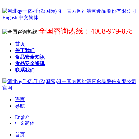
English
中文简体
全国咨询热线：4008-979-878
首页
关于我们
食品安全知识
食品安全资讯
联系我们
语言
导航
English
中文简体
首页