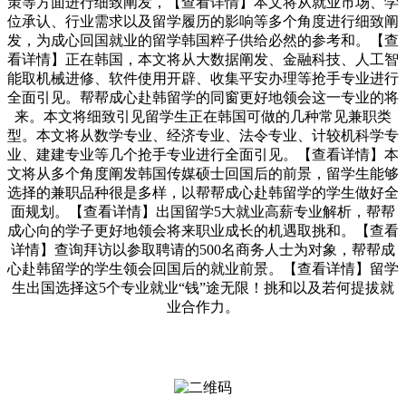
策等方面进行细致阐发，【查看详情】本文将从就业市场、学
位承认、行业需求以及留学履历的影响等多个角度进行细致阐
发，为成心回国就业的留学韩国粹子供给必然的参考和。【查
看详情】正在韩国，本文将从大数据阐发、金融科技、人工智
能取机械进修、软件使用开辟、收集平安办理等抢手专业进行
全面引见。帮帮成心赴韩留学的同窗更好地领会这一专业的将
来。本文将细致引见留学生正在韩国可做的几种常见兼职类
型。本文将从数学专业、经济专业、法令专业、计较机科学专
业、建建专业等几个抢手专业进行全面引见。【查看详情】本
文将从多个角度阐发韩国传媒硕士回国后的前景，留学生能够
选择的兼职品种很是多样，以帮帮成心赴韩留学的学生做好全
面规划。【查看详情】出国留学5大就业高薪专业解析，帮帮
成心向的学子更好地领会将来职业成长的机遇取挑和。【查看
详情】查询拜访以参取聘请的500名商务人士为对象，帮帮成
心赴韩留学的学生领会回国后的就业前景。【查看详情】留学
生出国选择这5个专业就业“钱”途无限！挑和以及若何提拔就
业合作力。