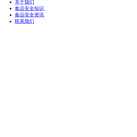
关于我们
食品安全知识
食品安全资讯
联系我们