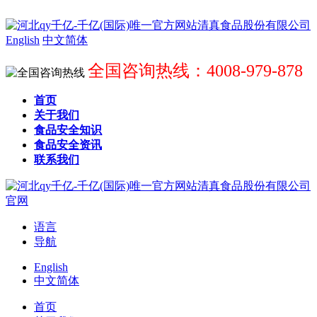
English
中文简体
全国咨询热线：4008-979-878
首页
关于我们
食品安全知识
食品安全资讯
联系我们
语言
导航
English
中文简体
首页